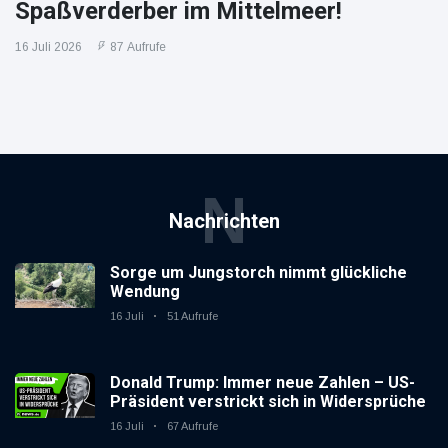
Spaßverderber im Mittelmeer!
16 Juli 2026
87 Aufrufe
N
Nachrichten
Sorge um Jungstorch nimmt glückliche
Wendung
16 Juli
51 Aufrufe
Donald Trump: Immer neue Zahlen – US-
Präsident verstrickt sich in Widersprüche
16 Juli
67 Aufrufe