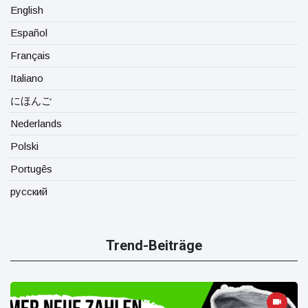
English
Español
Français
Italiano
にほんご
Nederlands
Polski
Portugês
русский
Trend-Beiträge