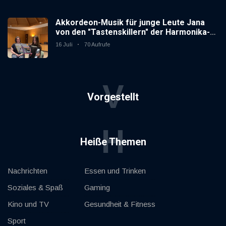
Akkordeon-Musik für junge Leute Jana
von den "Tastenskillern" der Harmonika-
Vereinigung Gaggenau zeigt, wie "jung"
16 Juli
70 Aufrufe
das Instrument sein kann.
V
Vorgestellt
H
Heiße Themen
Nachrichten
Essen und Trinken
Soziales & Spaß
Gaming
Kino und TV
Gesundheit & Fitness
Sport