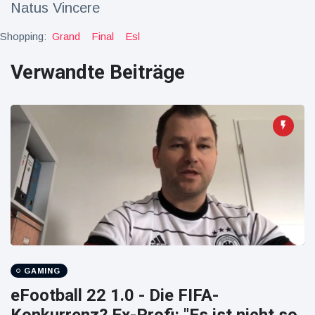
Natus Vincere
Reisen & Abenteuer
(2252)
Shopping:
Grand
Final
Esl
Verwandte Beiträge
Neueste
Nachrichten
"Das alte
England":
Fans
16 Juli
76
frustriert
Aufrufe
nach WM-
Aus
Sorge um
Jungstorch
nimmt
16 Juli
51
glückliche
Aufrufe
Wendung
GAMING
Vor WM-
eFootball 22 1.0 - Die FIFA-
Finale:
Rauch-