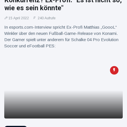
Konkurrenz? Ex-Profi: "Es ist nicht so,
16 Juli
38
Warnung
Aufrufe
wie es sein könnte"
und Hitze
in New
15 April 2022
240 Aufrufe
York
In esports.com-Interview spricht Ex-Profi Matthias „GoooL“
Winkler über den neuen Fußball-Game-Release von Konami.
Der Gamer spielt unter anderem für Schalke 04 Pro Evolution
Soccer und eFootball PES: