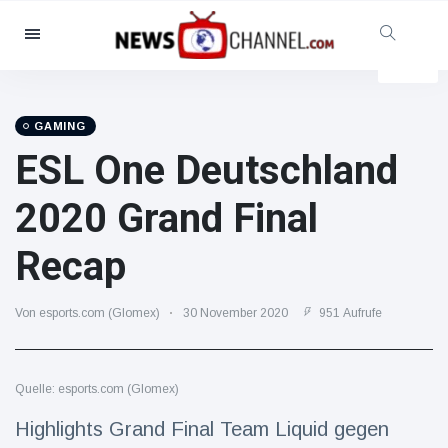
Kategorien
Nachrichten
(102299)
Soziales & Spaß
(5614)
GAMING
ESL One Deutschland
Kino und TV
(12454)
Sport
(56286)
2020 Grand Final
Promis
(39366)
Recap
Mode & Schönheit
(2776)
Autos & Motor
(15246)
Von esports.com (Glomex)
30 November 2020
951 Aufrufe
Essen und Trinken
(7199)
Gaming
(3575)
Quelle: esports.com (Glomex)
Lifestyle
(30318)
Gesundheit & Fitness
Highlights Grand Final Team Liquid gegen
(8534)