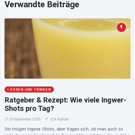
16 Juli
39
Verwandte Beiträge
Warnung
Aufrufe
und Hitze
in New
York
ESSEN UND TRINKEN
Ratgeber & Rezept: Wie viele Ingwer-
Shots pro Tag?
19 November 2025
119 Aufrufe
Sie mögen Ingwer-Shots, aber fragen sich, ob man auch zu