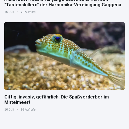
"Tastenskillern" der Harmonika-Vereinigung Gaggenau
zeigt, wie "jung" das Instrument sein kann.
16 Juli
72 Aufrufe
Giftig, invasiv, gefährlich: Die Spaßverderber im
Mittelmeer!
16 Juli
92 Aufrufe