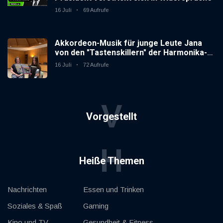
16 Juli
69 Aufrufe
Akkordeon-Musik für junge Leute Jana
von den "Tastenskillern" der Harmonika-
Vereinigung Gaggenau zeigt, wie "jung"
16 Juli
72 Aufrufe
das Instrument sein kann.
V
Vorgestellt
H
Heiße Themen
Nachrichten
Essen und Trinken
Soziales & Spaß
Gaming
Kino und TV
Gesundheit & Fitness