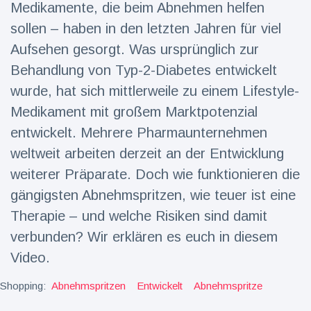
Medikamente, die beim Abnehmen helfen
Reisen & Abenteuer
(2252)
sollen – haben in den letzten Jahren für viel
Aufsehen gesorgt. Was ursprünglich zur
Behandlung von Typ-2-Diabetes entwickelt
Neueste
wurde, hat sich mittlerweile zu einem Lifestyle-
Nachrichten
Medikament mit großem Marktpotenzial
"Das alte
entwickelt. Mehrere Pharmaunternehmen
England":
weltweit arbeiten derzeit an der Entwicklung
Fans
16 Juli
78
frustriert
Aufrufe
weiterer Präparate. Doch wie funktionieren die
nach WM-
gängigsten Abnehmspritzen, wie teuer ist eine
Aus
Sorge um
Therapie – und welche Risiken sind damit
Jungstorch
nimmt
verbunden? Wir erklären es euch in diesem
16 Juli
52
glückliche
Aufrufe
Video.
Wendung
Vor WM-
Shopping:
Abnehmspritzen
Entwickelt
Abnehmspritze
Finale:
Rauch-