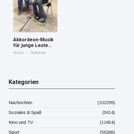
Mittelmeer!
Akkordeon-Musik
für junge Leute
Jana von den
16 Juli
70 Aufrufe
"Tastenskillern"
der Harmonika-
Vereinigung
Gaggenau zeigt,
wie "jung" das
Kategorien
Instrument sein
kann.
Nachrichten
(102299)
Soziales & Spaß
(5614)
Kino und TV
(12454)
Sport
(56286)