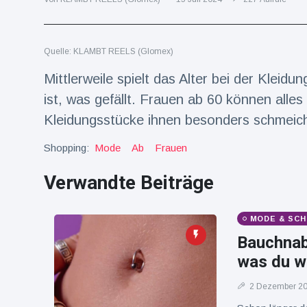
Reisen & Abenteuer
(2252)
Quelle: KLAMBT REELS (Glomex)
Neueste
Mittlerweile spielt das Alter bei der Kleid
Nachrichten
ist, was gefällt. Frauen ab 60 können alle
Kleidungsstücke ihnen besonders schmeichel
"Das alte
England":
Shopping:
Mode
Ab
Frauen
Fans
16 Juli
76
frustriert
Aufrufe
Verwandte Beiträge
nach WM-
Aus
Sorge um
Jungstorch
MODE & SCH
nimmt
16 Juli
51
Bauchnabe
glückliche
Aufrufe
Wendung
was du w
Vor WM-
2 Dezember 2
Finale:
Rauch-