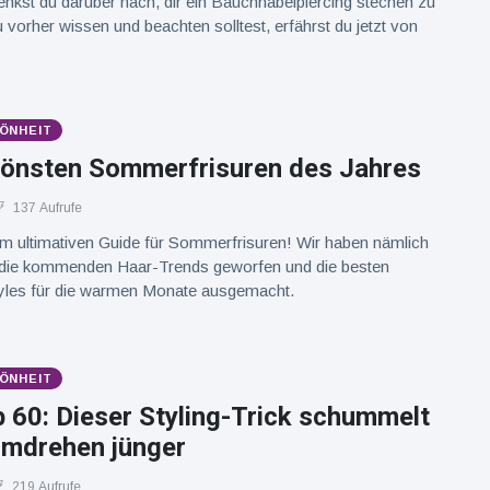
nkst du darüber nach, dir ein Bauchnabelpiercing stechen zu
vorher wissen und beachten solltest, erfährst du jetzt von
ÖNHEIT
hönsten Sommerfrisuren des Jahres
137 Aufrufe
 ultimativen Guide für Sommerfrisuren! Wir haben nämlich
f die kommenden Haar-Trends geworfen und die besten
tyles für die warmen Monate ausgemacht.
ÖNHEIT
 60: Dieser Styling-Trick schummelt
mdrehen jünger
219 Aufrufe