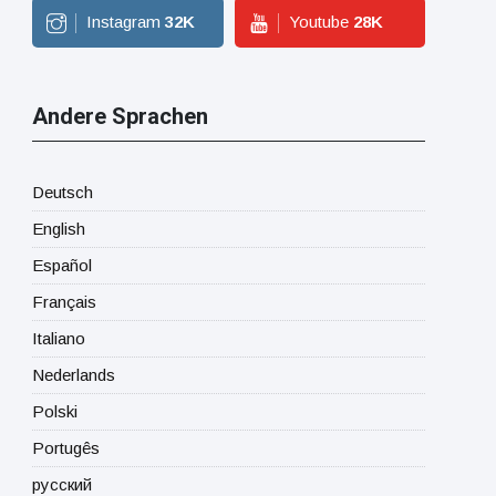
Instagram
32
K
Youtube
28
K
Andere Sprachen
Deutsch
English
Español
Français
Italiano
Nederlands
Polski
Portugês
русский