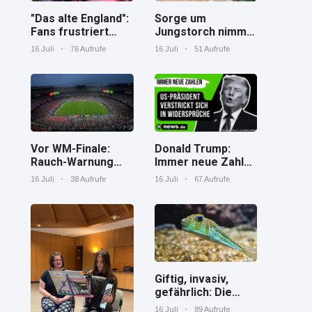
"Das alte England":
Sorge um
Fans frustriert
Jungstorch nimmt
nach WM-Aus
glückliche
16 Juli
76 Aufrufe
16 Juli
51 Aufrufe
Wendung
Vor WM-Finale:
Donald Trump:
Rauch-Warnung
Immer neue Zahlen
und Hitze in New
– US-Präsident
16 Juli
38 Aufrufe
16 Juli
67 Aufrufe
York
verstrickt sich in
Widersprüche
Giftig, invasiv,
gefährlich: Die
Spaßverderber im
16 Juli
89 Aufrufe