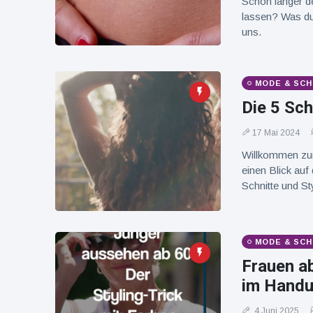
Schon länger de
16 Juli
38
Warnung
Aufrufe
lassen? Was du 
und Hitze
uns.
in New
York
MODE & SCH
Die 5 Sc
17 Mai 2024
Willkommen zum
einen Blick au
Schnitte und S
MODE & SCH
Frauen ab
im Handu
4 Juni 2025