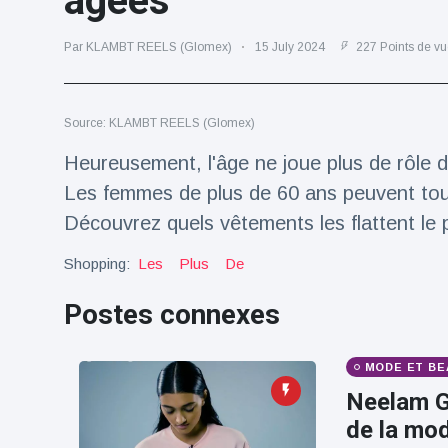
âgées
Voyage et aventure
(77)
Par KLAMBT REELS (Glomex)
15 July 2024
227 Points de vu
Dernières nouvelles
Source: KLAMBT REELS (Glomex)
Heureusement, l'âge ne joue plus de rôle d
2023 Citroën
ë-C3 Reveal
Les femmes de plus de 60 ans peuvent tout
18 March
35
Points de vue
Découvrez quels vêtements les flattent le p
Shopping:
Les
Plus
De
Ferrari SP-8 -
Le Roadster
Postes connexes
dérivé de la
18 March
22
F8 Spider est
Points de vue
le dernier
One-Off de
MODE ET BE
Lotus dévoile
Maranello
Neelam Gi
Emeya, sa
première
de la mod
18 March
22
Hyper-GT
Points de vue