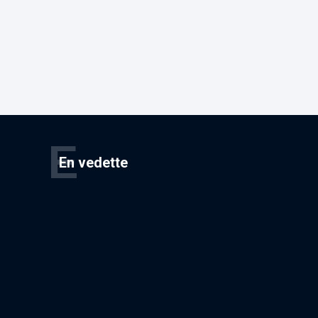
E
En vedette