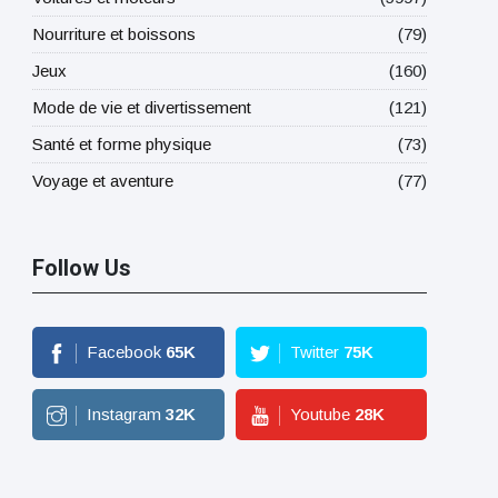
Nourriture et boissons
(79)
Jeux
(160)
Mode de vie et divertissement
(121)
Santé et forme physique
(73)
Voyage et aventure
(77)
Follow Us
Facebook
65
K
Twitter
75
K
Instagram
32
K
Youtube
28
K