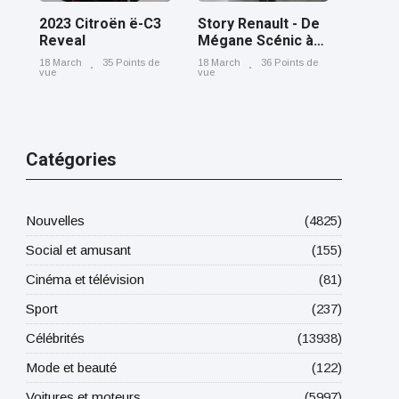
2023 Citroën ë-C3
Story Renault - De
Reveal
Mégane Scénic à
Scénic E-Tech
18 March
35 Points de
18 March
36 Points de
electric, cinq
vue
vue
générations nées
à Douai
Catégories
Nouvelles
(4825)
Social et amusant
(155)
Cinéma et télévision
(81)
Sport
(237)
Célébrités
(13938)
Mode et beauté
(122)
Voitures et moteurs
(5997)