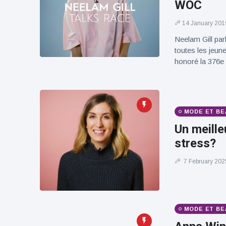
WOC
100électrique
14 January 201
Neelam Gill par
toutes les jeun
honoré la 376e c
MODE ET BE
Un meille
stress?
7 February 202
MODE ET BE