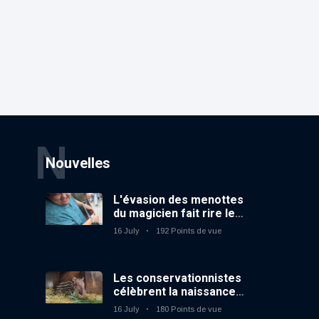
N
Nouvelles
L'évasion des menottes
du magicien fait rire le
public
16 July
192 Points de vue
Les conservationnistes
célèbrent la naissance
du premier tapir
16 July
180 Points de vue
terrestre au zoo du