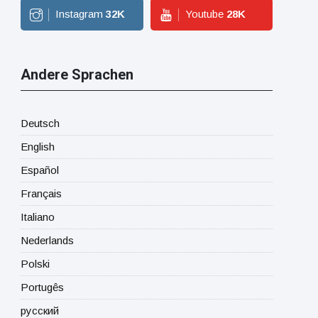
Instagram
32
K
Youtube
28
K
Andere Sprachen
Deutsch
English
Español
Français
Italiano
Nederlands
Polski
Portugês
русский