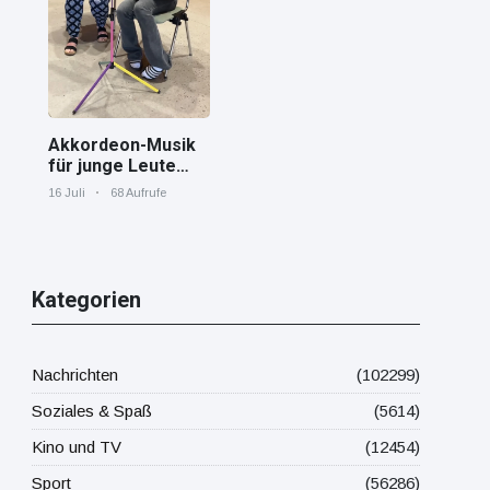
Mittelmeer!
Akkordeon-Musik
für junge Leute
Jana von den
16 Juli
68 Aufrufe
"Tastenskillern"
der Harmonika-
Vereinigung
Gaggenau zeigt,
wie "jung" das
Kategorien
Instrument sein
kann.
Nachrichten
(102299)
Soziales & Spaß
(5614)
Kino und TV
(12454)
Sport
(56286)