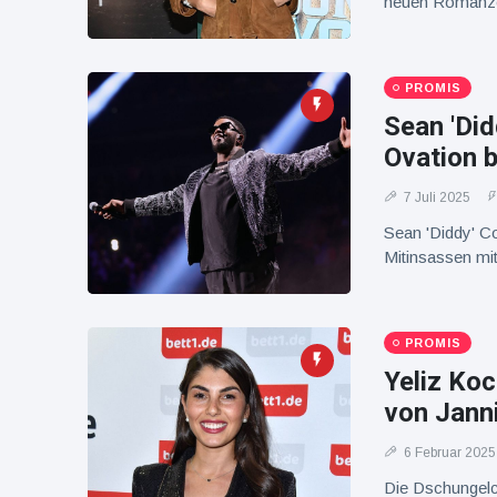
neuen Romanze 
16 Juli
37
Warnung
Aufrufe
und Hitze
in New
York
PROMIS
Sean 'Did
Ovation b
7 Juli 2025
Sean 'Diddy' C
Mitinsassen mi
PROMIS
Yeliz Koc
von Jann
6 Februar 2025
Die Dschungelca