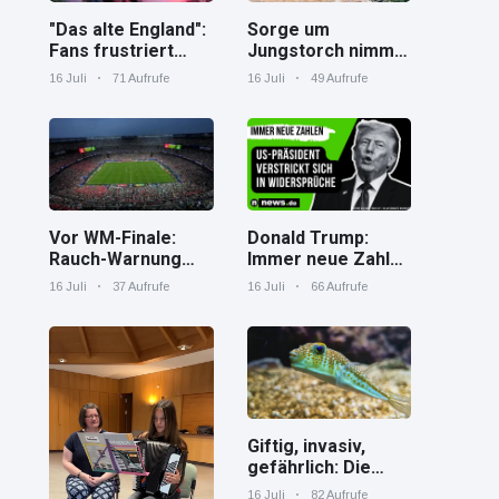
"Das alte England":
Sorge um
Fans frustriert
Jungstorch nimmt
nach WM-Aus
glückliche
16 Juli
71 Aufrufe
16 Juli
49 Aufrufe
Wendung
Vor WM-Finale:
Donald Trump:
Rauch-Warnung
Immer neue Zahlen
und Hitze in New
– US-Präsident
16 Juli
37 Aufrufe
16 Juli
66 Aufrufe
York
verstrickt sich in
Widersprüche
Giftig, invasiv,
gefährlich: Die
Spaßverderber im
16 Juli
82 Aufrufe