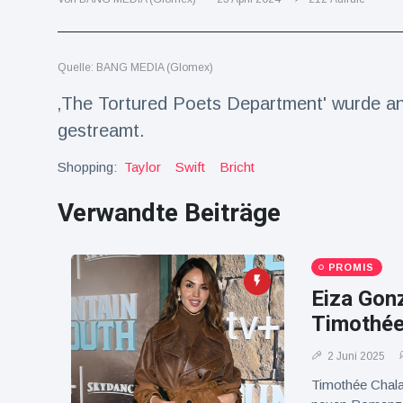
Reisen & Abenteuer
(2252)
Quelle: BANG MEDIA (Glomex)
Neueste
‚The Tortured Poets Department' wurde an
Nachrichten
gestreamt.
"Das alte
Shopping:
Taylor
Swift
Bricht
England":
Fans
Verwandte Beiträge
16 Juli
71
frustriert
Aufrufe
nach WM-
Aus
Sorge um
PROMIS
Jungstorch
Eiza Gonz
nimmt
16 Juli
49
glückliche
Aufrufe
Timothée
Wendung
2 Juni 2025
Vor WM-
Finale:
Timothée Chala
Rauch-