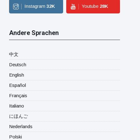
Instagram
32
K
Youtube
28
K
Andere Sprachen
中文
Deutsch
English
Español
Français
Italiano
にほんご
Nederlands
Polski