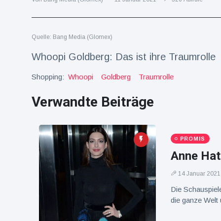
Reisen & Abenteuer
(2252)
Quelle: Bang Media (Glomex)
Neueste
Whoopi Goldberg: Das ist ihre Traumrolle
Nachrichten
Shopping:
Whoopi
Goldberg
Traumrolle
"Das alte
Verwandte Beiträge
England":
Fans
16 Juli
76
frustriert
Aufrufe
nach WM-
Aus
PROMIS
Sorge um
Anne Hat
Jungstorch
nimmt
16 Juli
51
glückliche
Aufrufe
14 Januar 2021
Wendung
Die Schauspiele
Vor WM-
die ganze Welt 
Finale:
Rauch-