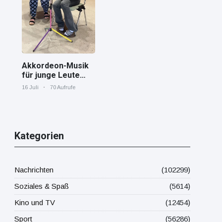
Mittelmeer!
Akkordeon-Musik
für junge Leute
Jana von den
16 Juli
70 Aufrufe
"Tastenskillern"
der Harmonika-
Vereinigung
Gaggenau zeigt,
wie "jung" das
Kategorien
Instrument sein
kann.
Nachrichten
(102299)
Soziales & Spaß
(5614)
Kino und TV
(12454)
Sport
(56286)