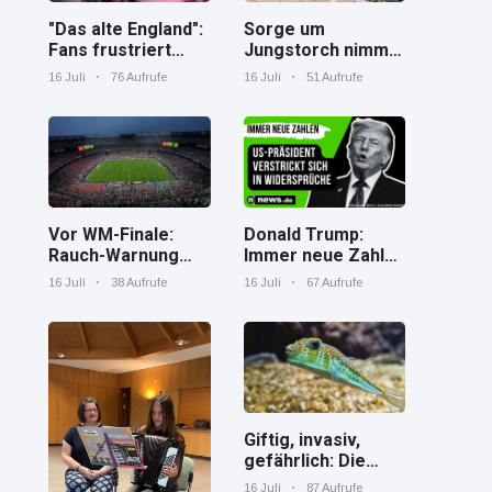
"Das alte England":
Sorge um
Fans frustriert
Jungstorch nimmt
nach WM-Aus
glückliche
16 Juli
76 Aufrufe
16 Juli
51 Aufrufe
Wendung
Vor WM-Finale:
Donald Trump:
Rauch-Warnung
Immer neue Zahlen
und Hitze in New
– US-Präsident
16 Juli
38 Aufrufe
16 Juli
67 Aufrufe
York
verstrickt sich in
Widersprüche
Giftig, invasiv,
gefährlich: Die
Spaßverderber im
16 Juli
87 Aufrufe