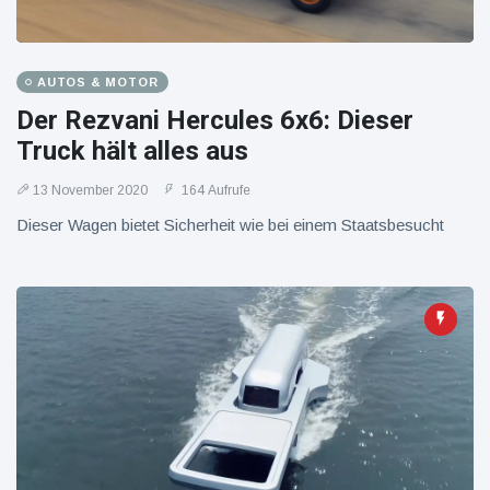
16 Juli
39
Warnung
Aufrufe
und Hitze
in New
York
AUTOS & MOTOR
Der Rezvani Hercules 6x6: Dieser
Truck hält alles aus
13 November 2020
164 Aufrufe
Dieser Wagen bietet Sicherheit wie bei einem Staatsbesucht