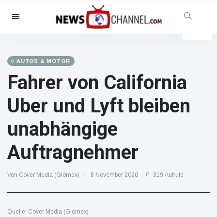
Kategorien
Nachrichten
(102299)
Soziales & Spaß
(5614)
AUTOS & MOTOR
Fahrer von California
Kino und TV
(12454)
Sport
(56286)
Uber und Lyft bleiben
Promis
(39366)
unabhängige
Mode & Schönheit
(2776)
Autos & Motor
(15246)
Auftragnehmer
Essen und Trinken
(7199)
Gaming
(3575)
Von Cover Media (Glomex)
8 November 2020
319 Aufrufe
Lifestyle
(30318)
Gesundheit & Fitness
Quelle: Cover Media (Glomex)
(8534)