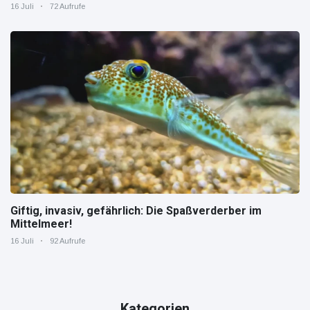
zeigt, wie "jung" das Instrument sein kann.
16 Juli
72 Aufrufe
Giftig, invasiv, gefährlich: Die Spaßverderber im
Mittelmeer!
16 Juli
92 Aufrufe
Kategorien