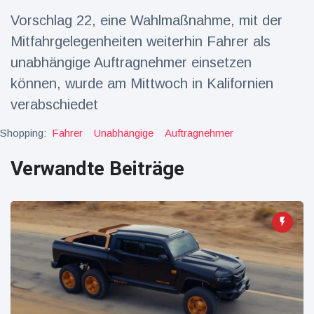
Vorschlag 22, eine Wahlmaßnahme, mit der
Reisen & Abenteuer
(2252)
Mitfahrgelegenheiten weiterhin Fahrer als
unabhängige Auftragnehmer einsetzen
Neueste
können, wurde am Mittwoch in Kalifornien
Nachrichten
verabschiedet
"Das alte
Shopping:
Fahrer
Unabhängige
Auftragnehmer
England":
Fans
16 Juli
78
Verwandte Beiträge
frustriert
Aufrufe
nach WM-
Aus
Sorge um
Jungstorch
nimmt
16 Juli
52
glückliche
Aufrufe
Wendung
Vor WM-
Finale:
Rauch-