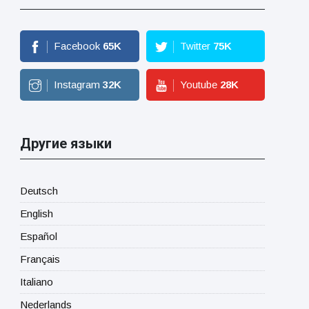
Facebook
65
K
Twitter
75
K
Instagram
32
K
Youtube
28
K
Другие языки
Deutsch
English
Español
Français
Italiano
Nederlands