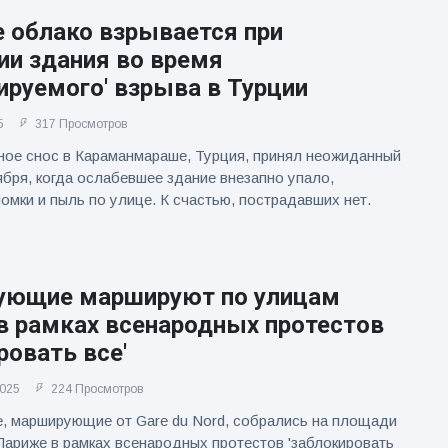
 облако взрывается при
ии здания во время
ируемого' взрыва в Турции
5
317 Просмотров
ое снос в Караманмараше, Турция, принял неожиданный
ября, когда ослабевшее здание внезапно упало,
омки и пыль по улице. К счастью, пострадавших нет.
ующие маршируют по улицам
в рамках всенародных протестов
ровать все'
2025
224 Просмотров
, марширующие от Gare du Nord, собрались на площади
Париже в рамках всенародных протестов 'заблокировать