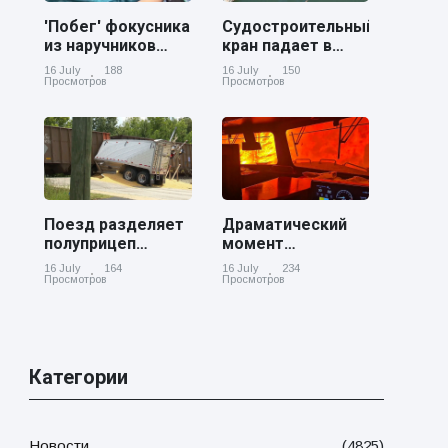
'Побег' фокусника
Судостроительный
из наручников
кран падает в
вызвал смех у
реку Купер возле
16 July
188
16 July
150
аудитории
Чарльстона
Просмотров
Просмотров
Поезд разделяет
Драматический
полуприцеп
момент
пополам на
канадский
16 July
164
16 July
234
железнодорожном
грузовой поезд
Просмотров
Просмотров
переезде в
окруженный
Джорджии
лесным пожаром
в Онтарио
Категории
Новости
(4825)