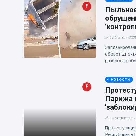
фейерверков из
Пыльное
движущейся
машины
обрушен
'контрол
27 October 202
Запланированн
оборот 21 окт
разбросав обл
НОВОСТИ
Протест
Парижа 
'заблоки
10 September 
Протестующие
Республики в 