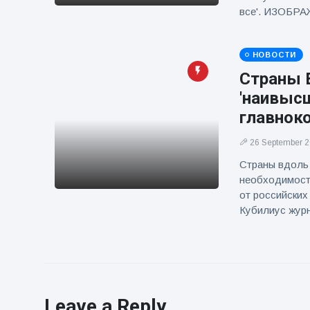
все'. ИЗОБР
НОВОСТИ
Страны Е
'наивыс
главнок
26 September 
Страны вдоль
необходимост
от российских
Кубилиус жур
Leave a Reply