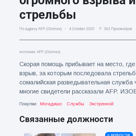
огромного взрыва 
Путешествия и приключения
(77)
стрельбы
По адресу AFP (Glomex)
4 October 2025
362 Просмотров
Последние новости
'Побег'
источник: AFP (Glomex)
фокусника из
наручников
16 July
188
Скорая помощь прибывает на место, гд
вызвал смех у
Просмотров
аудитории
взрыв, за которым последовала стрельб
сомалийская разведывательная служба 
Консерваторы
отмечают
многие свидетели рассказали AFP. И
рождение
16 July
179
первого
Просмотров
Покупки:
Могадишо
Службы
Экстренной
низкогорного
тапира в
Мужчина из
Связанные должности
зоопарке
Флориды
Великобритании
арестован
за 14 лет
16 July
161
после запуска
Просмотров
НОВОСТИ