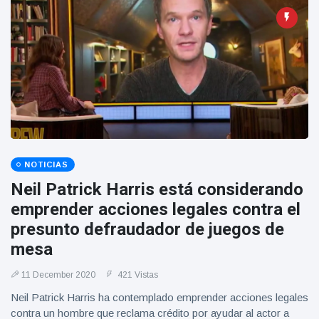
Geburtstag
Vistas
und tanzt
zu
Mariachi-
Band
NOTICIAS
Neil Patrick Harris está considerando
emprender acciones legales contra el
presunto defraudador de juegos de
mesa
11 December 2020
421 Vistas
Neil Patrick Harris ha contemplado emprender acciones legales
contra un hombre que reclama crédito por ayudar al actor a