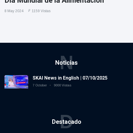
Día Mundial de la Alimentación
8 May 2024
1159 Vistas
N
Noticias
SKAI News in English | 07/10/2025
7 October
9000 Vistas
D
Destacado