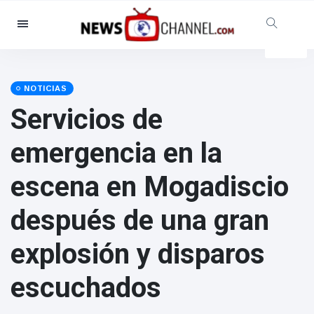
Categorías
Noticias
(4825)
Social y Diversión
(155)
NOTICIAS
Servicios de
Cine y TV
(81)
Deporte
(237)
emergencia en la
Celebridades
(13938)
escena en Mogadiscio
Moda y Belleza
(122)
Coches y Motor
(5997)
después de una gran
Comida y bebida
(79)
explosión y disparos
Juegos
(160)
Estilo de vida y Docu-
escuchados
entretenimiento
(121)