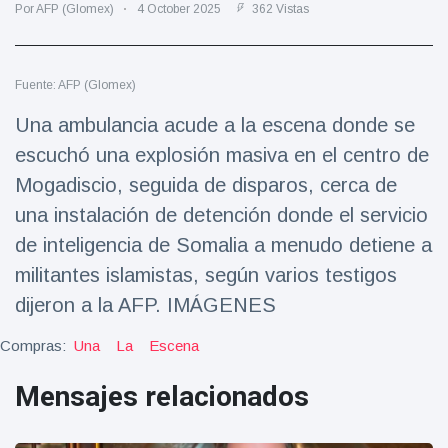
Por AFP (Glomex)
4 October 2025
362 Vistas
Salud y forma física
(73)
Viajes y Aventura
(77)
Fuente: AFP (Glomex)
Una ambulancia acude a la escena donde se
Últimas noticias
escuchó una explosión masiva en el centro de
Mogadiscio, seguida de disparos, cerca de
SKAI News
in English |
una instalación de detención donde el servicio
07/10/2025
7 October
9000 Vistas
de inteligencia de Somalia a menudo detiene a
militantes islamistas, según varios testigos
Halloween -
dijeron a la AFP. IMÁGENES
31 de
octubre!
8 May
7432
Compras:
Una
La
Escena
Vistas
Mensajes relacionados
Großmutter
feiert ihren
99.
8 May
1133