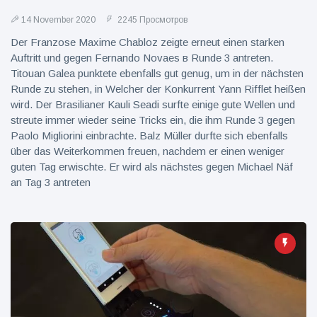
фейерверков из
движущейся
14 November 2020
2245 Просмотров
машины
Der Franzose Maxime Chabloz zeigte erneut einen starken
Auftritt und gegen Fernando Novaes в Runde 3 antreten.
Titouan Galea punktete ebenfalls gut genug, um in der nächsten
Runde zu stehen, in Welcher der Konkurrent Yann Rifflet heißen
wird. Der Brasilianer Kauli Seadi surfte einige gute Wellen und
streute immer wieder seine Tricks ein, die ihm Runde 3 gegen
Paolo Migliorini einbrachte. Balz Müller durfte sich ebenfalls
über das Weiterkommen freuen, nachdem er einen weniger
guten Tag erwischte. Er wird als nächstes gegen Michael Näf
an Tag 3 antreten