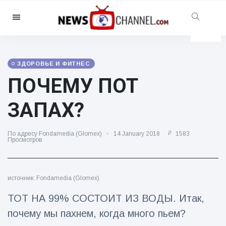
Категории
Новости
(4825)
Социально-развлекательный
ЗДОРОВЬЕ И ФИТНЕС
(155)
ПОЧЕМУ ПОТ
Кино и телевидение
(81)
ЗАПАХ?
Спорт
(237)
Знаменитости
(13938)
По адресу Fondamedia (Glomex)
14 January 2018
1583
Просмотров
Мода и красота
(122)
Автомобили и мотор
(5997)
Еда и напитки
(79)
источник: Fondamedia (Glomex)
Игры
(160)
ТОТ НА 99% СОСТОИТ ИЗ ВОДЫ. Итак,
Стиль жизни и досуг
(121)
почему мы пахнем, когда много пьем?
Здоровье и фитнес
(73)