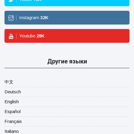
Instagram
32
K
Youtube
28
K
Другие языки
中文
Deutsch
English
Español
Français
Italiano