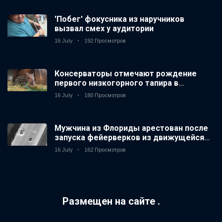
'Побег' фокусника из наручников
вызвал смех у аудитории
16 July
192 Просмотров
Консерваторы отмечают рождение
первого низкогорного тапира в
зоопарке Великобритании за 14 лет
16 July
180 Просмотров
Мужчина из Флориды арестован после
запуска фейерверков из движущейся
машины
16 July
162 Просмотров
Размещен на сайте .