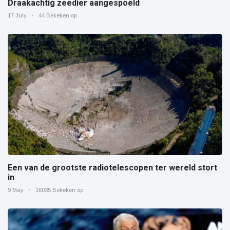
Draakachtig zeedier aangespoeld
17 July
44 Bekeken op
Een van de grootste radiotelescopen ter wereld stort
in
9 May
16035 Bekeken op