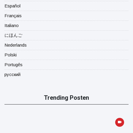
Español
Français
Italiano
にほんご
Nederlands
Polski
Portugês
русский
Trending Posten