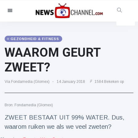
Categorieën
Nieuws
(4825)
Maatschappelijk & Leuk
(155)
GEZONDHEID & FITNESS
WAAROM GEURT
Bioscoop & TV
(81)
Sport
(237)
ZWEET?
Beroemdheden
(13938)
Mode & Schoonheid
(122)
Via Fondamedia (Glomex)
14 January 2018
1584 Bekeken op
Auto's & Motor
(5997)
Eten & drinken
(79)
Bron: Fondamedia (Glomex)
Gaming
(160)
ZWEET BESTAAT UIT 99% WATER. Dus,
Levensstijl
(121)
waarom ruiken we als we veel zweten?
Gezondheid & Fitness
(73)