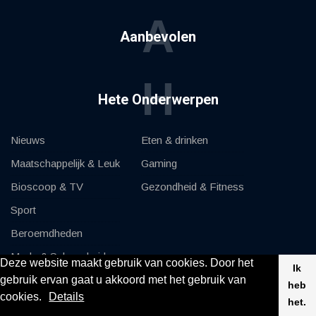
A
Aanbevolen
H
Hete Onderwerpen
Nieuws
Eten & drinken
Maatschappelijk & Leuk
Gaming
Bioscoop & TV
Gezondheid & Fitness
Sport
Beroemdheden
Mode & Schoonheid
Deze website maakt gebruik van cookies. Door het
Ik
gebruik ervan gaat u akkoord met het gebruik van
Auto's & Motor
heb
cookies.
Details
het.