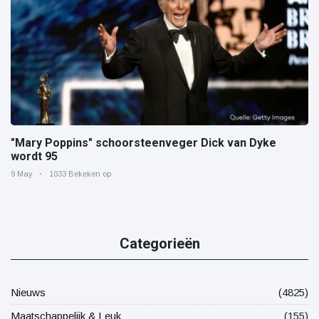
"Mary Poppins" schoorsteenveger Dick van Dyke
wordt 95
9 May
1033 Bekeken op
Categorieën
Nieuws
(4825)
Maatschappelijk & Leuk
(155)