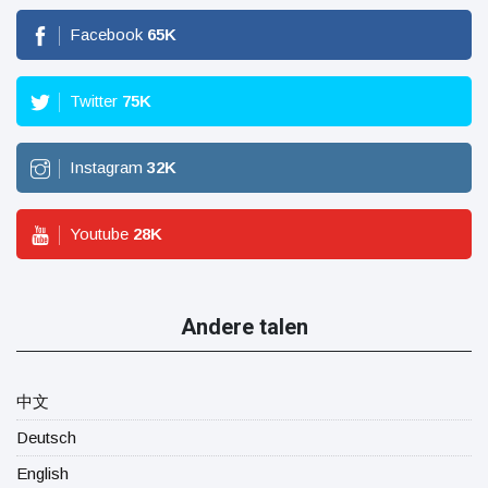
Facebook
65
K
Twitter
75
K
Instagram
32
K
Youtube
28
K
Andere talen
中文
Deutsch
English