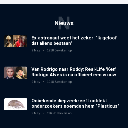
N
Nieuws
Ex-astronaut weet het zeker: "Ik geloof
dat aliens bestaan"
9 May
1218 Bekeken op
Van Rodrigo naar Roddy: Real-Life 'Ken'
Rodrigo Alves is nu officieel een vrouw
9 May
1218 Bekeken op
Onbekende diepzeekreeft ontdekt:
onderzoekers noemden hem "Plasticus"
9 May
1165 Bekeken op