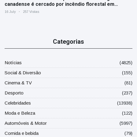
canadense é cercado por incêndio florestal em
Ontário
16 July
257 Vistas
Categorias
Notícias
(4825)
Social & Diversão
(155)
Cinema & TV
(81)
Desporto
(237)
Celebridades
(13938)
Moda e Beleza
(122)
Automóveis & Motor
(5997)
Comida e bebida
(79)