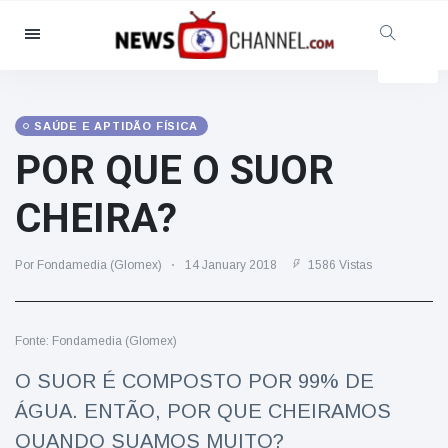
Categorias
Notícias
(4825)
Social & Diversão
(155)
SAÚDE E APTIDÃO FÍSICA
POR QUE O SUOR
Cinema & TV
(81)
Desporto
(237)
CHEIRA?
Celebridades
(13938)
Moda e Beleza
(122)
Por Fondamedia (Glomex)
14 January 2018
1586 Vistas
Automóveis & Motor
(5997)
Comida e bebida
(79)
Fonte: Fondamedia (Glomex)
Jogos
(160)
O SUOR É COMPOSTO POR 99% DE
Estilo de Vida
(121)
ÁGUA. ENTÃO, POR QUE CHEIRAMOS
Saúde e Aptidão Física
(73)
QUANDO SUAMOS MUITO?