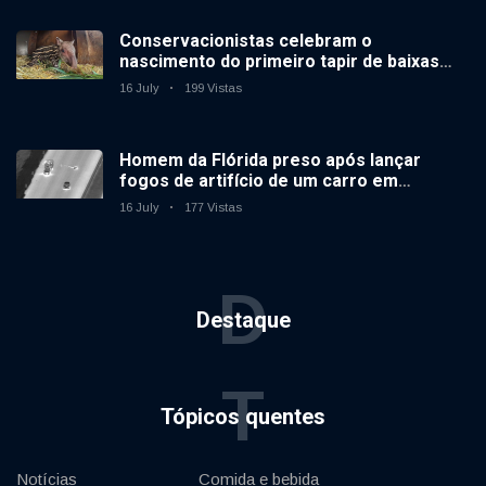
Conservacionistas celebram o
nascimento do primeiro tapir de baixas
terras no zoológico do Reino Unido em 14
16 July
199 Vistas
anos
Homem da Flórida preso após lançar
fogos de artifício de um carro em
movimento
16 July
177 Vistas
D
Destaque
T
Tópicos quentes
Notícias
Comida e bebida