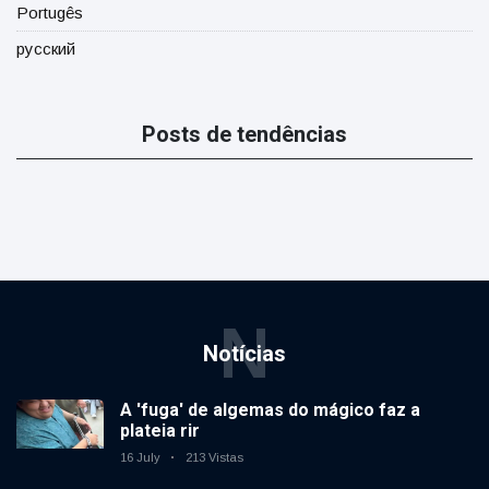
Portugês
русский
Posts de tendências
N
Notícias
A 'fuga' de algemas do mágico faz a
plateia rir
16 July
213 Vistas