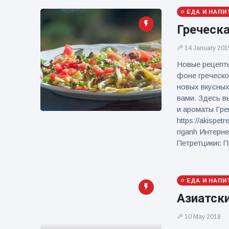
фейерверков из
ЕДА И НАПИ
движущейся
машины
Греческа
14 January 201
Новые рецепт
фоне греческо
новых вкусных
вами. Здесь в
и ароматы Гре
https://akispet
riganh Интерне
Петретцикис Пр
ЕДА И НАПИ
Азиатски
10 May 2018