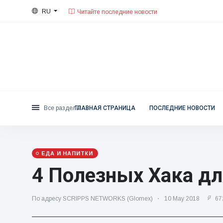
RU
30°C, переменная облачность.
Москва
Категории
Sat, August 8, 2026
Читайте последние новости
Новости
(4825)
Социально-развлекательный
(155)
Кино и телевидение
(81)
Спорт
(237)
Все разделы
ГЛАВНАЯ СТРАНИЦА
ПОСЛЕДНИЕ НОВОСТИ
Знаменитости
(13938)
Мода и красота
(122)
ЕДА И НАПИТКИ
Автомобили и мотор
(5997)
4 Полезных Хака д
Еда и напитки
(79)
Игры
(160)
По адресу SCRIPPS NETWORKS (Glomex)
10 May 2018
67
Стиль жизни и досуг
(121)
Здоровье и фитнес
(73)