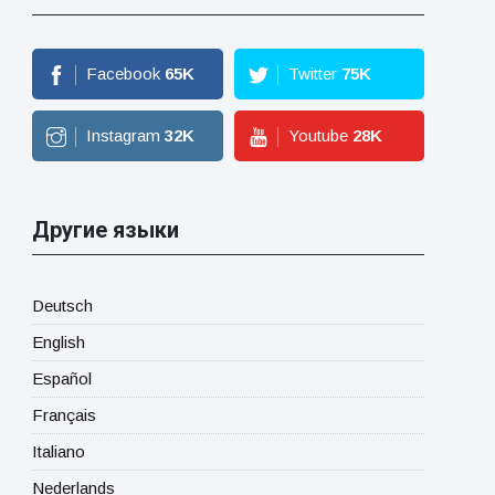
Facebook
65
K
Twitter
75
K
Instagram
32
K
Youtube
28
K
Другие языки
Deutsch
English
Español
Français
Italiano
Nederlands