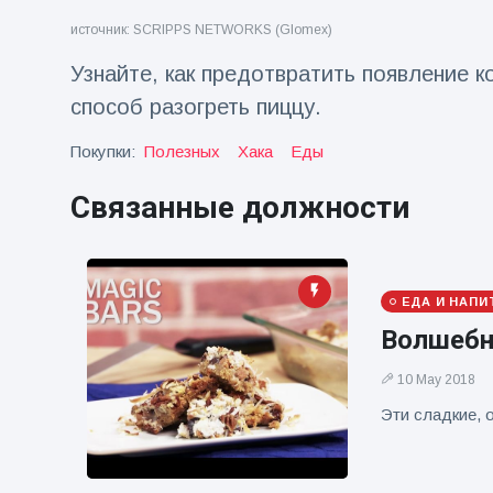
источник: SCRIPPS NETWORKS (Glomex)
Путешествия и приключения
(77)
Узнайте, как предотвратить появление к
способ разогреть пиццу.
Последние новости
Покупки:
Полезных
Хака
Еды
'Побег'
фокусника из
Связанные должности
наручников
16 July
205
вызвал смех у
Просмотров
аудитории
Консерваторы
ЕДА И НАПИ
отмечают
Волшебн
рождение
16 July
195
первого
Просмотров
10 May 2018
низкогорного
тапира в
Эти сладкие, 
Мужчина из
зоопарке
Флориды
Великобритании
арестован
за 14 лет
16 July
173
после запуска
Просмотров