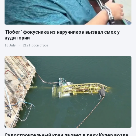
'Побег' фокусника из наручников вызвал смех у
аудитории
16 July
212 Просмотров
Судостроительный кран падает в реку Купер возле