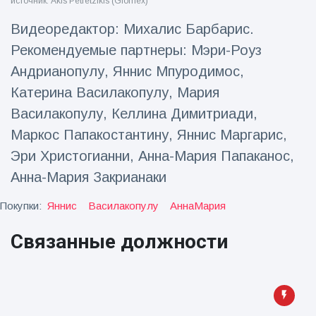
источник: Akis Petretzikis (Glomex)
Путешествия и приключения
(77)
Видеоредактор: Михалис Барбарис.
Рекомендуемые партнеры: Мэри-Роуз
Андрианопулу, Яннис Мпуродимос,
Последние новости
Катерина Василакопулу, Мария
Василакопулу, Келлина Димитриади,
'Побег'
фокусника из
Маркос Папакостантину, Яннис Маргарис,
наручников
16 July
212
вызвал смех у
Эри Христогианни, Анна-Мария Папаканос,
Просмотров
аудитории
Анна-Мария Закрианаки
Консерваторы
отмечают
Покупки:
Яннис
Василакопулу
АннаМария
рождение
16 July
198
первого
Просмотров
Связанные должности
низкогорного
тапира в
Мужчина из
зоопарке
Флориды
Великобритании
арестован
за 14 лет
16 July
175
после запуска
Просмотров