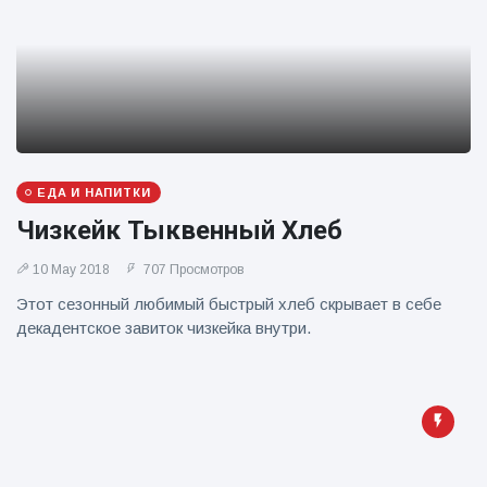
фейерверков из
движущейся
машины
ЕДА И НАПИТКИ
Чизкейк Тыквенный Хлеб
10 May 2018
707 Просмотров
Этот сезонный любимый быстрый хлеб скрывает в себе
декадентское завиток чизкейка внутри.