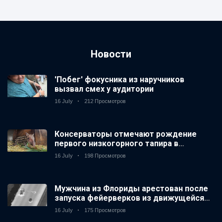
Новости
'Побег' фокусника из наручников
вызвал смех у аудитории
16 July
212 Просмотров
Консерваторы отмечают рождение
первого низкогорного тапира в
зоопарке Великобритании за 14 лет
16 July
198 Просмотров
Мужчина из Флориды арестован после
запуска фейерверков из движущейся
машины
16 July
175 Просмотров