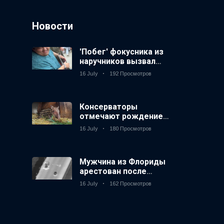
Новости
'Побег' фокусника из
наручников вызвал
смех у аудитории
16 July
192 Просмотров
Консерваторы
отмечают рождение
первого низкогорного
16 July
180 Просмотров
тапира в зоопарке
Великобритании за 14
лет
Мужчина из Флориды
арестован после
запуска фейерверков
16 July
162 Просмотров
из движущейся
машины