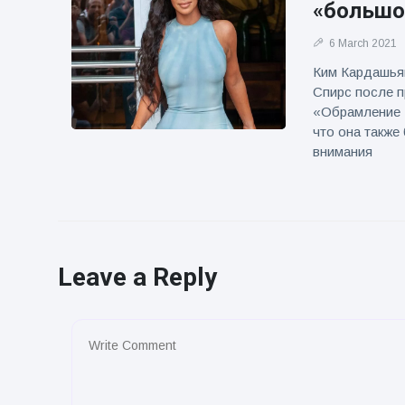
«большое
6 March 2021
Ким Кардашьян
Спирс после 
«Обрамление Б
что она также
внимания
Leave a Reply