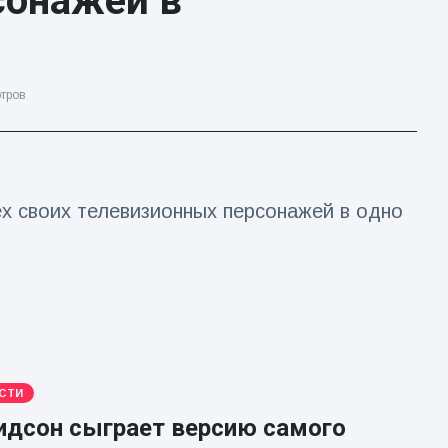
сонажей в
тров
ех своих телевизионных персонажей в одно
СТИ
идсон сыграет версию самого