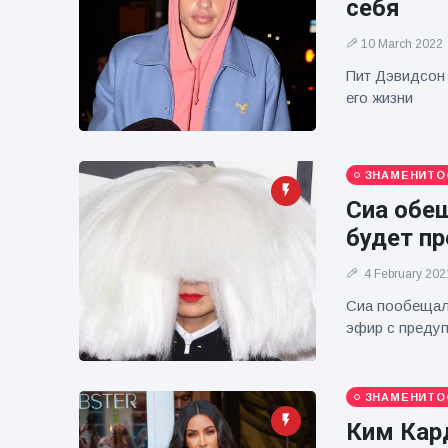
себя
фейерверков из
движущейся
10 March 2022
машины
Пит Дэвидсон 
его жизни
ЗНАМЕНИТО
Сиа обе
будет п
4 February 202
Сиа пообещала
эфир с предуп
ЗНАМЕНИТО
Ким Кар