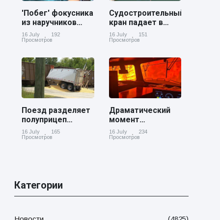
'Побег' фокусника
Судостроительный
из наручников
кран падает в
вызвал смех у
реку Купер возле
16 July
192
16 July
151
аудитории
Чарльстона
Просмотров
Просмотров
Поезд разделяет
Драматический
полуприцеп
момент
пополам на
канадский
16 July
165
16 July
234
железнодорожном
грузовой поезд
Просмотров
Просмотров
переезде в
окруженный
Джорджии
лесным пожаром
в Онтарио
Категории
Новости
(4825)