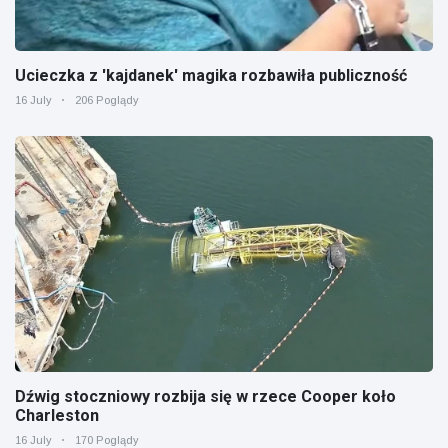
Ucieczka z 'kajdanek' magika rozbawiła publiczność
16 July
206 Poglądy
Dźwig stoczniowy rozbija się w rzece Cooper koło
Charleston
16 July
170 Poglądy