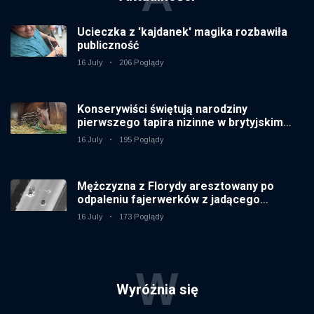
Ucieczka z 'kajdanek' magika rozbawiła
publiczność
16 July
206 Poglądy
Konserywiści świętują narodziny
pierwszego tapira nizinne w brytyjskim
zoo od 14 lat
16 July
195 Poglądy
Mężczyzna z Florydy aresztowany po
odpaleniu fajerwerków z jadącego
samochodu
16 July
173 Poglądy
W
Wyróżnia się