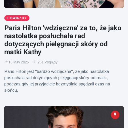
Mężczyzna z
brytyjskim
Florydy
zoo od 14 lat
aresztowany
16 July
173
po odpaleniu
Poglądy
GWIAZDY
fajerwerków
Paris Hilton 'wdzięczna' za to, że jako
z jadącego
samochodu
nastolatka posłuchała rad
dotyczących pielęgnacji skóry od
matki Kathy
13 May 2025
251 Poglądy
Paris Hilton jest "bardzo wdzięczna", że jako nastolatka
posłuchała rad dotyczących pielęgnacji skóry od matki,
podczas gdy jej przyjaciele bezmyślnie spędzali czas na
słońcu.