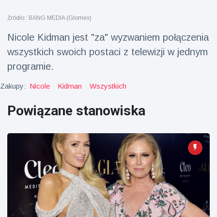
fizyczna
Źródło:: BANG MEDIA (Glomex)
(73)
Nicole Kidman jest "za" wyzwaniem połączenia
Podróże i przygody
(77)
wszystkich swoich postaci z telewizji w jednym
programie.
Najnowsze
wiadomości
Zakupy:
Nicole
Kidman
Wszystkich
Powiązane stanowiska
Ucieczka z
'kajdanek'
magika
16 July
206
rozbawiła
Poglądy
publiczność
Konserywiści
świętują
narodziny
16 July
195
pierwszego
Poglądy
tapira
nizinne w