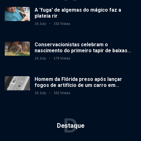
A 'fuga' de algemas do mágico faz a
plateia rir
16 July
192 Vistas
Conservacionistas celebram o
nascimento do primeiro tapir de baixas
terras no zoológico do Reino Unido em 14
16 July
179 Vistas
anos
Homem da Flórida preso após lançar
fogos de artifício de um carro em
movimento
16 July
162 Vistas
D
Destaque