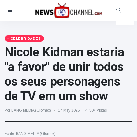
Categorias
Notícias
(4825)
Social & Diversão
(155)
CELEBRIDADES
Nicole Kidman estaria
Cinema & TV
(81)
Desporto
(237)
"a favor" de unir todos
Celebridades
(13938)
os seus personagens
Moda e Beleza
(122)
Automóveis & Motor
(5997)
de TV em um show
Comida e bebida
(79)
Jogos
(160)
Por BANG MEDIA (Glomex)
17 May 2025
507 Vistas
Estilo de Vida
(121)
Saúde e Aptidão Física
(73)
Fonte: BANG MEDIA (Glomex)