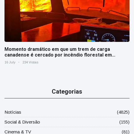
Momento dramático em que um trem de carga
canadense é cercado por incêndio florestal em
Ontário
16 July
234 Vistas
Categorias
Notícias
(4825)
Social & Diversão
(155)
Cinema & TV
(81)