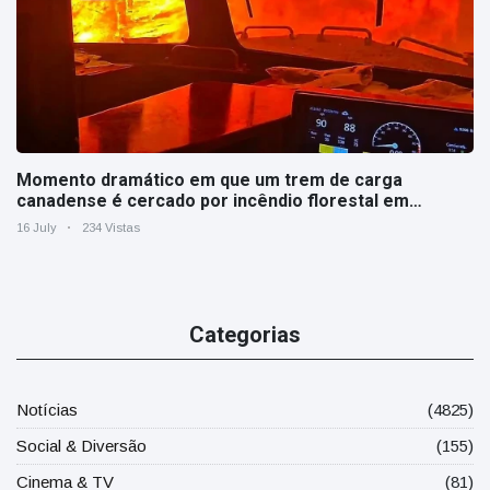
Momento dramático em que um trem de carga
canadense é cercado por incêndio florestal em
Ontário
16 July
234 Vistas
Categorias
Notícias
(4825)
Social & Diversão
(155)
Cinema & TV
(81)