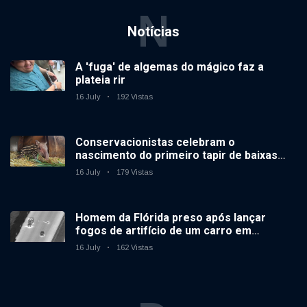
N
Notícias
A 'fuga' de algemas do mágico faz a
plateia rir
16 July
192 Vistas
Conservacionistas celebram o
nascimento do primeiro tapir de baixas
terras no zoológico do Reino Unido em 14
16 July
179 Vistas
anos
Homem da Flórida preso após lançar
fogos de artifício de um carro em
movimento
16 July
162 Vistas