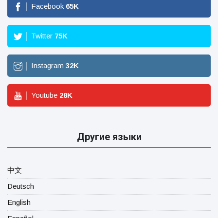
Facebook
65
K
Twitter
75
K
Instagram
32
K
Youtube
28
K
Другие языки
中文
Deutsch
English