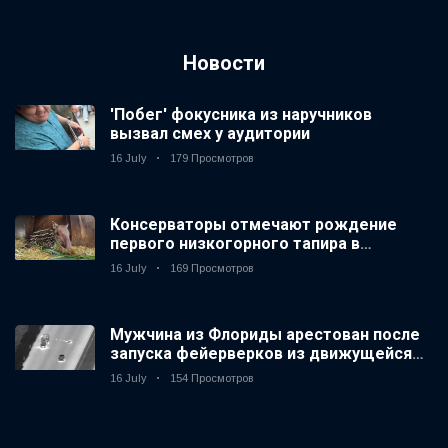
Новости
'Побег' фокусника из наручников
вызвал смех у аудитории
16 July
179 Просмотров
Консерваторы отмечают рождение
первого низкогорного тапира в
зоопарке Великобритании за 14 лет
16 July
169 Просмотров
Мужчина из Флориды арестован после
запуска фейерверков из движущейся
машины
16 July
154 Просмотров