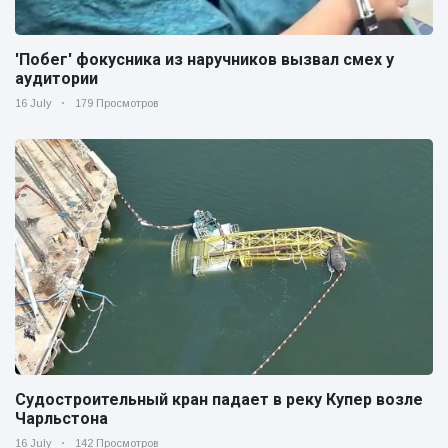
'Побег' фокусника из наручников вызвал смех у
аудитории
16 July
179 Просмотров
Судостроительный кран падает в реку Купер возле
Чарльстона
16 July
142 Просмотров