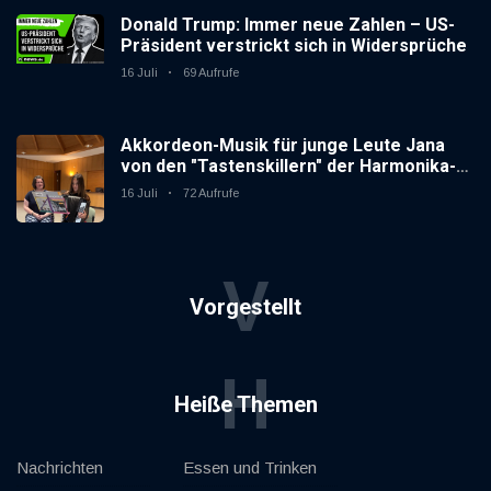
Donald Trump: Immer neue Zahlen – US-
Präsident verstrickt sich in Widersprüche
16 Juli
69 Aufrufe
Akkordeon-Musik für junge Leute Jana
von den "Tastenskillern" der Harmonika-
Vereinigung Gaggenau zeigt, wie "jung"
16 Juli
72 Aufrufe
das Instrument sein kann.
V
Vorgestellt
H
Heiße Themen
Nachrichten
Essen und Trinken