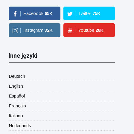
Facebook
65
K
Twitter
75
K
Instagram
32
K
Youtube
28
K
Inne języki
Deutsch
English
Español
Français
Italiano
Nederlands