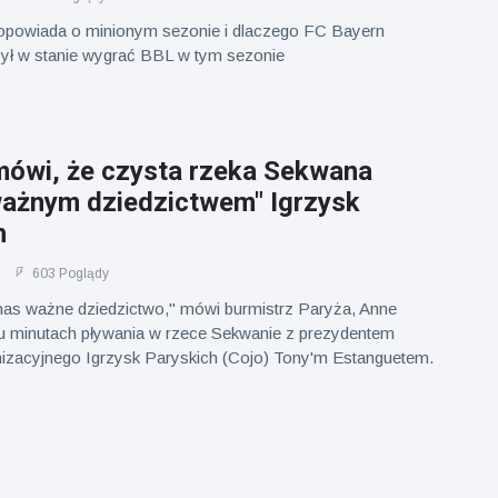
 opowiada o minionym sezonie i dlaczego FC Bayern
 był w stanie wygrać BBL w tym sezonie
mówi, że czysta rzeka Sekwana
ważnym dziedzictwem" Igrzysk
h
603 Poglądy
 nas ważne dziedzictwo," mówi burmistrz Paryża, Anne
lku minutach pływania w rzece Sekwanie z prezydentem
izacyjnego Igrzysk Paryskich (Cojo) Tony'm Estanguetem.