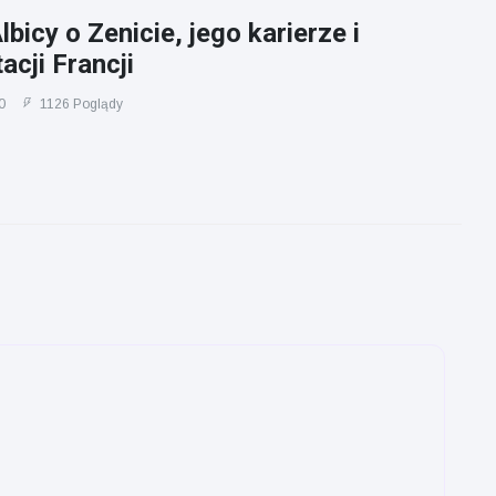
bicy o Zenicie, jego karierze i
acji Francji
0
1126 Poglądy