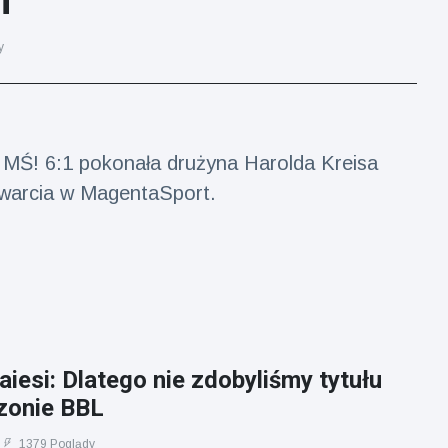
i
y
a MŚ! 6:1 pokonała drużyna Harolda Kreisa
twarcia w MagentaSport.
aiesi: Dlatego nie zdobyliśmy tytułu
zonie BBL
1379 Poglądy