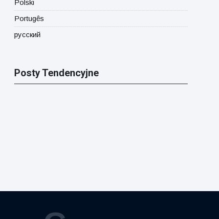
Polski
Portugês
русский
Posty Tendencyjne