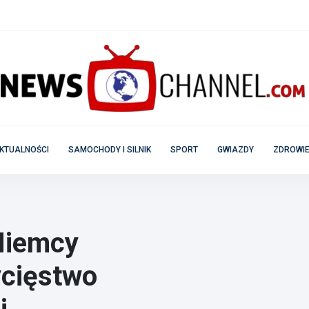
KTUALNOŚCI
SAMOCHODY I SILNIK
SPORT
GWIAZDY
ZDROWIE
Niemcy
ycięstwo