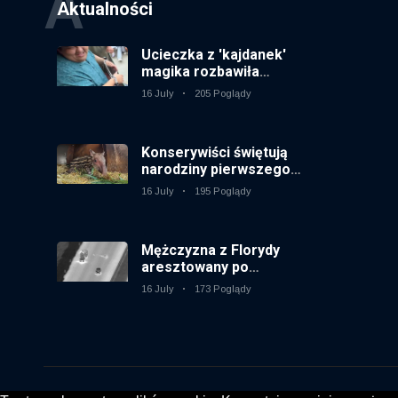
A
Aktualności
Ucieczka z 'kajdanek'
magika rozbawiła
publiczność
16 July
205 Poglądy
Konserywiści świętują
narodziny pierwszego
tapira nizinne w
16 July
195 Poglądy
brytyjskim zoo od 14 lat
Mężczyzna z Florydy
aresztowany po
odpaleniu fajerwerków
16 July
173 Poglądy
z jadącego samochodu