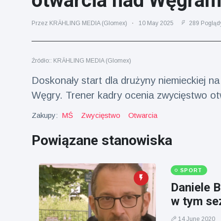
otwarcia nad Węgram
fizyczna
(73)
Przez KRÄHLING MEDIA (Glomex)
10 May 2025
289 Pogląd
Podróże i przygody
(77)
Źródło:: KRÄHLING MEDIA (Glomex)
Najnowsze
Doskonały start dla drużyny niemieckiej n
wiadomości
Węgry. Trener kadry ocenia zwycięstwo o
Ucieczka z
Zakupy:
MŚ
Zwycięstwo
Otwarcia
'kajdanek'
magika
16 July
205
Powiązane stanowiska
rozbawiła
Poglądy
publiczność
Konserywiści
SPORT
świętują
Daniele B
narodziny
16 July
195
pierwszego
Poglądy
w tym se
tapira
nizinne w
14 June 2020