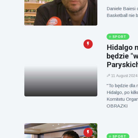
Mężczyzna z
brytyjskim
Florydy
zoo od 14 lat
Daniele Baiesi
aresztowany
16 July
173
Basketball nie
po odpaleniu
Poglądy
fajerwerków
z jadącego
samochodu
SPORT
Hidalgo 
będzie "
Paryskic
11 August 2024
"To będzie dla
Hidalgo, po ki
Komitetu Organ
OBRAZKI
SPORT