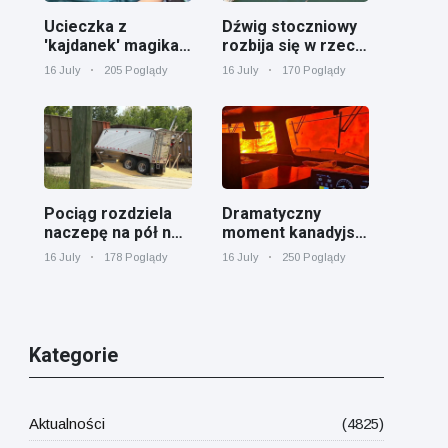
Ucieczka z
Dźwig stoczniowy
'kajdanek' magika
rozbija się w rzece
rozbawiła
Cooper koło
16 July
205 Poglądy
16 July
170 Poglądy
publiczność
Charleston
Pociąg rozdziela
Dramatyczny
naczepę na pół na
moment kanadyjski
przejeździe
pociąg towarowy
16 July
178 Poglądy
16 July
250 Poglądy
kolejowym w
otoczony przez
Georgii
pożar lasu w
Ontario
Kategorie
Aktualności
(4825)