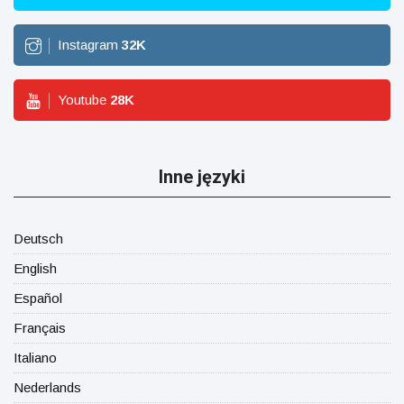
Instagram
32
K
Youtube
28
K
Inne języki
Deutsch
English
Español
Français
Italiano
Nederlands