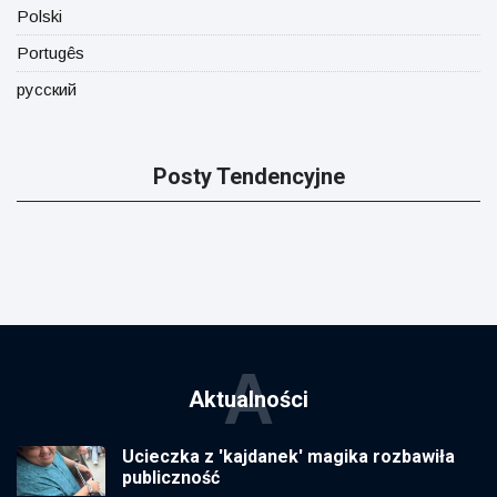
Polski
Portugês
русский
Posty Tendencyjne
A
Aktualności
Ucieczka z 'kajdanek' magika rozbawiła
publiczność