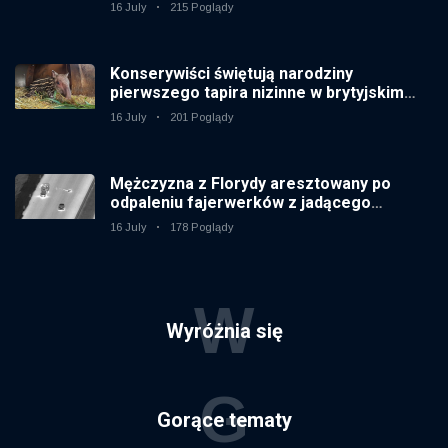
16 July
215 Poglądy
Konserywiści świętują narodziny
pierwszego tapira nizinne w brytyjskim
zoo od 14 lat
16 July
201 Poglądy
Mężczyzna z Florydy aresztowany po
odpaleniu fajerwerków z jadącego
samochodu
16 July
178 Poglądy
W
Wyróżnia się
G
Gorące tematy