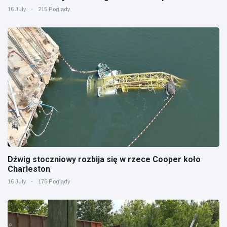
16 July
215 Poglądy
Dźwig stoczniowy rozbija się w rzece Cooper koło
Charleston
16 July
176 Poglądy