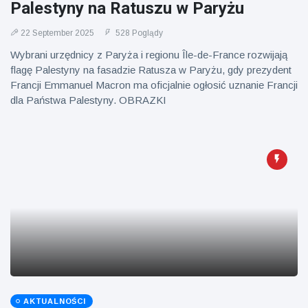
Mężczyzna z
brytyjskim
Palestyny na Ratuszu w Paryżu
Florydy
zoo od 14 lat
aresztowany
16 July
178
22 September 2025
528 Poglądy
po odpaleniu
Poglądy
fajerwerków
Wybrani urzędnicy z Paryża i regionu Île-de-France rozwijają
z jadącego
flagę Palestyny na fasadzie Ratusza w Paryżu, gdy prezydent
samochodu
Francji Emmanuel Macron ma oficjalnie ogłosić uznanie Francji
dla Państwa Palestyny. OBRAZKI
AKTUALNOŚCI