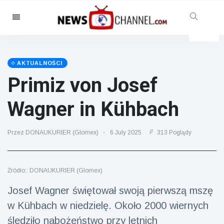
Kategorie
Aktualności
(4825)
Opieka społeczna i zabawa
AKTUALNOŚCI
(155)
Primiz von Josef
Kino i telewizja
(81)
Wagner in Kühbach
Sport
(237)
Gwiazdy
(13938)
Przez DONAUKURIER (Glomex)
6 July 2025
313 Poglądy
Moda i piękno
(122)
Samochody i silnik
(5997)
Źródło:: DONAUKURIER (Glomex)
Żywność i picie
(79)
Josef Wagner świętował swoją pierwszą mszę
Gry
(160)
w Kühbach w niedzielę. Około 2000 wiernych
Styl życia
(121)
śledziło nabożeństwo przy letnich
Zdrowie i sprawność