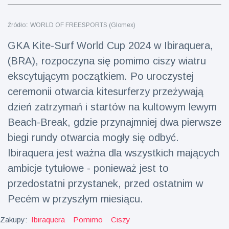
fizyczna
(73)
Źródło:: WORLD OF FREESPORTS (Glomex)
Podróże i przygody
(77)
GKA Kite-Surf World Cup 2024 w Ibiraquera,
(BRA), rozpoczyna się pomimo ciszy wiatru
ekscytującym początkiem. Po uroczystej
Najnowsze
wiadomości
ceremonii otwarcia kitesurferzy przeżywają
dzień zatrzymań i startów na kultowym lewym
Ucieczka z
Beach-Break, gdzie przynajmniej dwa pierwsze
'kajdanek'
biegi rundy otwarcia mogły się odbyć.
magika
16 July
192
rozbawiła
Poglądy
Ibiraquera jest ważna dla wszystkich mających
publiczność
ambicje tytułowe - ponieważ jest to
Konserywiści
przedostatni przystanek, przed ostatnim w
świętują
narodziny
16 July
179
Pecém w przyszłym miesiącu.
pierwszego
Poglądy
tapira
Zakupy:
Ibiraquera
Pomimo
Ciszy
nizinne w