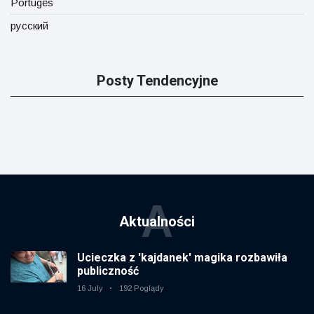
Portugês
русский
Posty Tendencyjne
A
Aktualności
Ucieczka z 'kajdanek' magika rozbawiła
publiczność
16 July
192 Poglądy