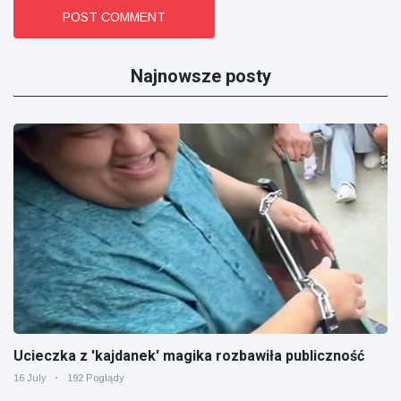
POST COMMENT
Najnowsze posty
Ucieczka z 'kajdanek' magika rozbawiła publiczność
16 July
192 Poglądy