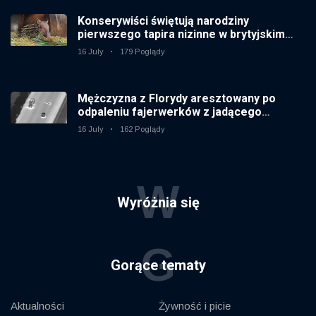
Konserywiści świętują narodziny
pierwszego tapira nizinne w brytyjskim
zoo od 14 lat
16 July
179 Poglądy
Mężczyzna z Florydy aresztowany po
odpaleniu fajerwerków z jadącego
samochodu
16 July
162 Poglądy
W
Wyróżnia się
G
Gorące tematy
Aktualności
Żywność i picie