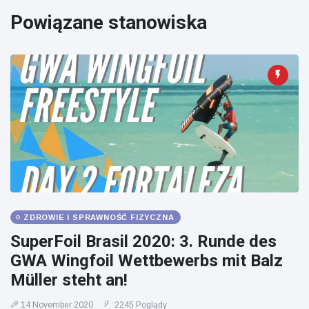
Mężczyzna z
brytyjskim
Florydy
zoo od 14 lat
Powiązane stanowiska
aresztowany
16 July
162
po odpaleniu
Poglądy
fajerwerków
z jadącego
samochodu
ZDROWIE I SPRAWNOŚĆ FIZYCZNA
SuperFoil Brasil 2020: 3. Runde des
GWA Wingfoil Wettbewerbs mit Balz
Müller steht an!
14 November 2020
2245 Poglądy