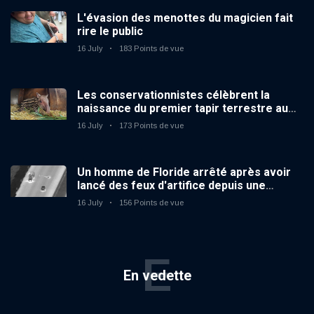
L'évasion des menottes du magicien fait
rire le public
16 July
183 Points de vue
Les conservationnistes célèbrent la
naissance du premier tapir terrestre au
zoo du Royaume-Uni depuis 14 ans
16 July
173 Points de vue
Un homme de Floride arrêté après avoir
lancé des feux d'artifice depuis une
voiture en mouvement
16 July
156 Points de vue
E
En vedette