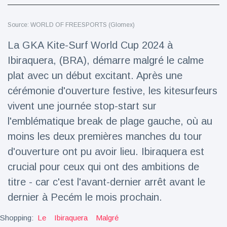
Voyage et aventure
(77)
Source: WORLD OF FREESPORTS (Glomex)
La GKA Kite-Surf World Cup 2024 à
Dernières nouvelles
Ibiraquera, (BRA), démarre malgré le calme
plat avec un début excitant. Après une
2023 Citroën
cérémonie d'ouverture festive, les kitesurfeurs
ë-C3 Reveal
vivent une journée stop-start sur
18 March
35
Points de vue
l'emblématique break de plage gauche, où au
moins les deux premières manches du tour
Ferrari SP-8 -
Le Roadster
d'ouverture ont pu avoir lieu. Ibiraquera est
dérivé de la
18 March
22
crucial pour ceux qui ont des ambitions de
F8 Spider est
Points de vue
le dernier
titre - car c'est l'avant-dernier arrêt avant le
One-Off de
Lotus dévoile
Maranello
dernier à Pecém le mois prochain.
Emeya, sa
première
18 March
22
Shopping:
Le
Ibiraquera
Malgré
Hyper-GT
Points de vue