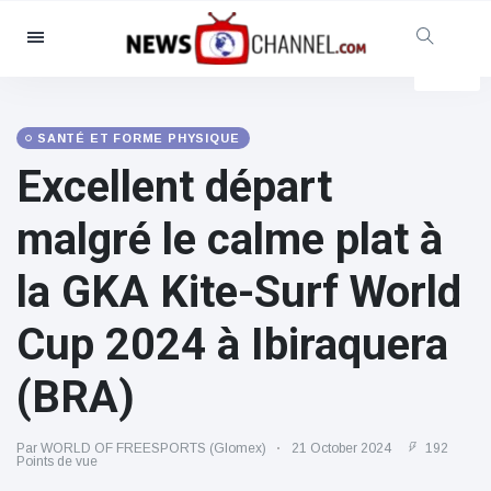
Catégories
Nouvelles
(4825)
Social et amusant
(155)
SANTÉ ET FORME PHYSIQUE
Excellent départ
Cinéma et télévision
(81)
Sport
(237)
malgré le calme plat à
Célébrités
(13938)
la GKA Kite-Surf World
Mode et beauté
(122)
Voitures et moteurs
(5997)
Cup 2024 à Ibiraquera
Nourriture et boissons
(79)
(BRA)
Jeux
(160)
Mode de vie et divertissement
Par WORLD OF FREESPORTS (Glomex)
21 October 2024
192
(121)
Points de vue
Santé et forme physique
(73)