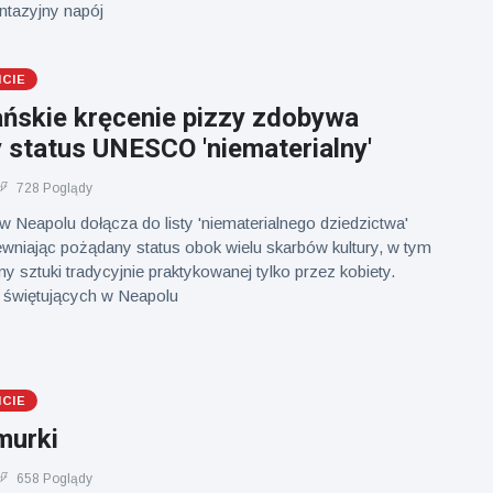
antazyjny napój
ICIE
ańskie kręcenie pizzy zdobywa
 status UNESCO 'niematerialny'
728 Poglądy
w Neapolu dołącza do listy 'niematerialnego dziedzictwa'
iając pożądany status obok wielu skarbów kultury, w tym
my sztuki tradycyjnie praktykowanej tylko przez kobiety.
świętujących w Neapolu
ICIE
murki
658 Poglądy