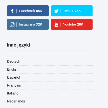
Facebook
65
K
Twitter
75
K
Instagram
32
K
Youtube
28
K
Inne języki
Deutsch
English
Español
Français
Italiano
Nederlands