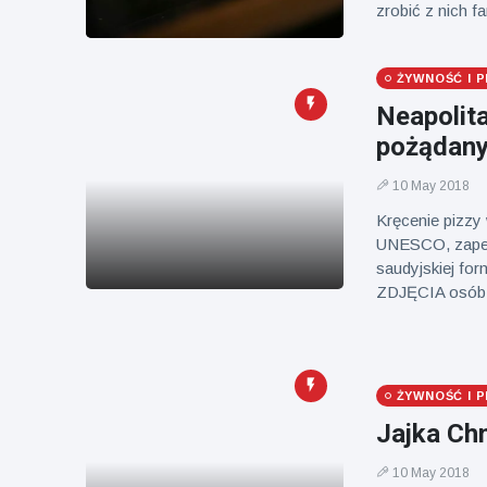
Mężczyzna z
brytyjskim
zrobić z nich f
Florydy
zoo od 14 lat
aresztowany
16 July
161
po odpaleniu
Poglądy
ŻYWNOŚĆ I P
fajerwerków
z jadącego
Neapolit
samochodu
pożądany
10 May 2018
Kręcenie pizzy 
UNESCO, zapewn
saudyjskiej for
ZDJĘCIA osób 
ŻYWNOŚĆ I P
Jajka Ch
10 May 2018