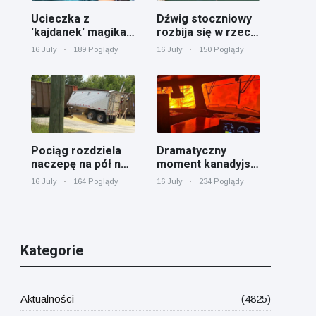
Ucieczka z
Dźwig stoczniowy
'kajdanek' magika
rozbija się w rzece
rozbawiła
Cooper koło
16 July
189 Poglądy
16 July
150 Poglądy
publiczność
Charleston
Pociąg rozdziela
Dramatyczny
naczepę na pół na
moment kanadyjski
przejeździe
pociąg towarowy
16 July
164 Poglądy
16 July
234 Poglądy
kolejowym w
otoczony przez
Georgii
pożar lasu w
Ontario
Kategorie
Aktualności
(4825)