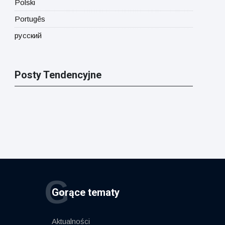
Polski
Portugês
русский
Posty Tendencyjne
G
Gorące tematy
Aktualności