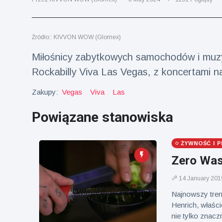
fizyczna
(73)
Podróże i przygody
(77)
Źródło:: KIVVON WOW (Glomex)
Miłośnicy zabytkowych samochodów i muzyki
Rockabilly Viva Las Vegas, z koncertami n
Najnowsze
wiadomości
Zakupy:
Vegas
Viva
Las
Powiązane stanowiska
Ucieczka z
'kajdanek'
magika
16 July
189
rozbawiła
Poglądy
ŻYWNOŚĆ I P
publiczność
Zero Was
Konserywiści
świętują
14 January 201
narodziny
16 July
179
Najnowszy tren
pierwszego
Poglądy
Henrich, właścic
tapira
nizinne w
nie tylko znacz