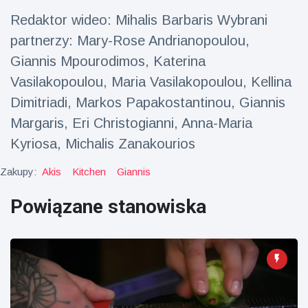
fizyczna
Redaktor wideo: Mihalis Barbaris Wybrani
(73)
partnerzy: Mary-Rose Andrianopoulou,
Podróże i przygody
(77)
Giannis Mpourodimos, Katerina
Vasilakopoulou, Maria Vasilakopoulou, Kellina
Dimitriadi, Markos Papakostantinou, Giannis
Najnowsze
wiadomości
Margaris, Eri Christogianni, Anna-Maria
Kyriosa, Michalis Zanakourios
Ucieczka z
'kajdanek'
Zakupy:
Akis
Kitchen
Giannis
magika
16 July
192
rozbawiła
Poglądy
Powiązane stanowiska
publiczność
Konserywiści
świętują
narodziny
16 July
180
pierwszego
Poglądy
tapira
nizinne w