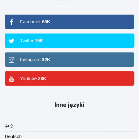
Facebook
65
K
Twitter
75
K
Instagram
32
K
Youtube
28
K
Inne języki
中文
Deutsch