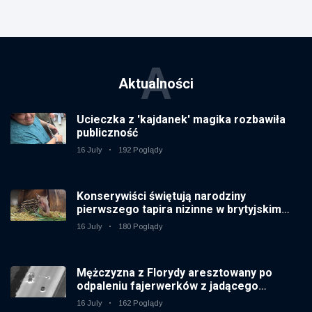
A
Aktualności
Ucieczka z 'kajdanek' magika rozbawiła
publiczność
16 July
192 Poglądy
Konserywiści świętują narodziny
pierwszego tapira nizinne w brytyjskim
zoo od 14 lat
16 July
180 Poglądy
Mężczyzna z Florydy aresztowany po
odpaleniu fajerwerków z jadącego
samochodu
16 July
162 Poglądy