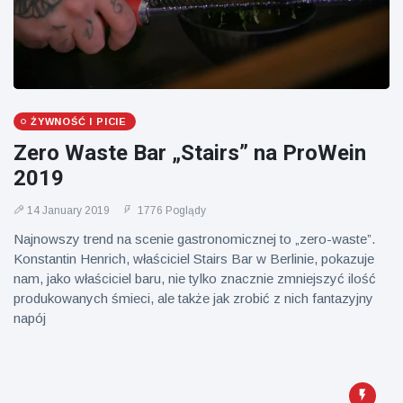
Mężczyzna z
brytyjskim
Florydy
zoo od 14 lat
aresztowany
16 July
162
po odpaleniu
Poglądy
fajerwerków
z jadącego
samochodu
ŻYWNOŚĆ I PICIE
Zero Waste Bar „Stairs” na ProWein
2019
14 January 2019
1776 Poglądy
Najnowszy trend na scenie gastronomicznej to „zero-waste”.
Konstantin Henrich, właściciel Stairs Bar w Berlinie, pokazuje
nam, jako właściciel baru, nie tylko znacznie zmniejszyć ilość
produkowanych śmieci, ale także jak zrobić z nich fantazyjny
napój