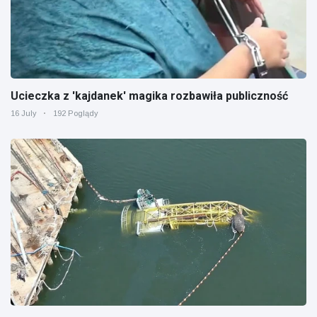
Ucieczka z 'kajdanek' magika rozbawiła publiczność
16 July
192 Poglądy