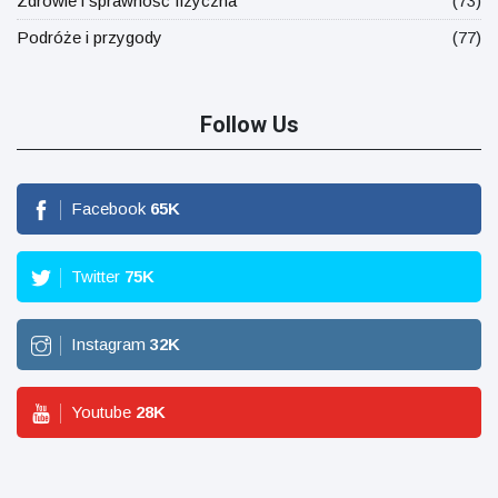
Zdrowie i sprawność fizyczna
(73)
Podróże i przygody
(77)
Follow Us
Facebook
65
K
Twitter
75
K
Instagram
32
K
Youtube
28
K