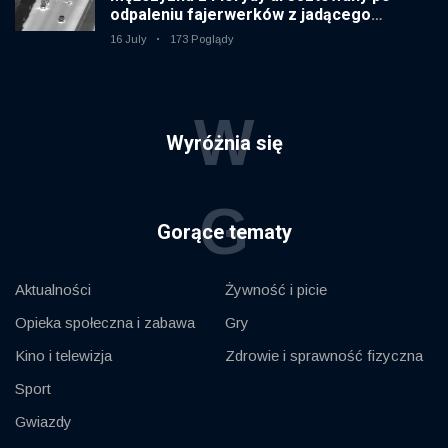
odpaleniu fajerwerków z jadącego
samochodu
16 July
173 Poglądy
W
Wyróżnia się
G
Gorące tematy
Aktualności
Żywność i picie
Opieka społeczna i zabawa
Gry
Kino i telewizja
Zdrowie i sprawność fizyczna
Sport
Gwiazdy