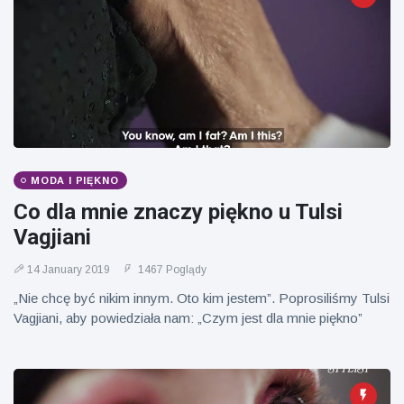
Mężczyzna z
brytyjskim
Florydy
zoo od 14 lat
aresztowany
16 July
173
po odpaleniu
Poglądy
fajerwerków
z jadącego
samochodu
MODA I PIĘKNO
Co dla mnie znaczy piękno u Tulsi
Vagjiani
14 January 2019
1467 Poglądy
„Nie chcę być nikim innym. Oto kim jestem”. Poprosiliśmy Tulsi
Vagjiani, aby powiedziała nam: „Czym jest dla mnie piękno”