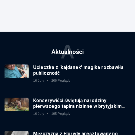
A
Aktualności
Ucieczka z 'kajdanek' magika rozbawiła
publiczność
16 July
206 Poglądy
Konserywiści świętują narodziny
pierwszego tapira nizinne w brytyjskim
zoo od 14 lat
16 July
195 Poglądy
Mężczyzna z Florydy aresztowany po