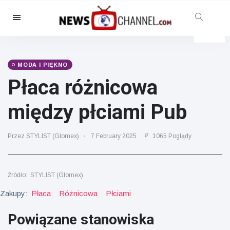
Kategorie
Aktualności
(4825)
Opieka społeczna i zabawa
MODA I PIĘKNO
(155)
Płaca różnicowa
Kino i telewizja
(81)
między płciami Pub
Sport
(237)
Gwiazdy
(13938)
Przez STYLIST (Glomex)
7 February 2025
1065 Poglądy
Moda i piękno
(122)
Samochody i silnik
(5997)
Źródło:: STYLIST (Glomex)
Żywność i picie
(79)
Zakupy:
Płaca
Różnicowa
Płciami
Gry
(160)
Styl życia
(121)
Powiązane stanowiska
Zdrowie i sprawność