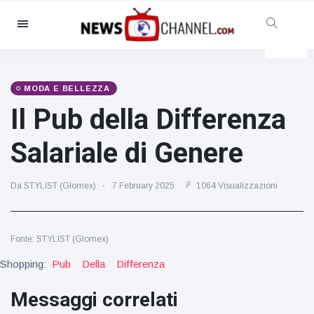
Categorie
Notizie
(4825)
Sociale e divertimento
(155)
MODA E BELLEZZA
Il Pub della Differenza
Cinema e TV
(81)
Sport
(237)
Salariale di Genere
Celebrità
(13938)
Moda e bellezza
(122)
Da STYLIST (Glomex)
7 February 2025
1064 Visualizzazioni
Auto e motore
(5997)
Cibo e bevande
(79)
Fonte: STYLIST (Glomex)
Giochi
(160)
Shopping:
Pub
Della
Differenza
Stile di vita
(121)
Messaggi correlati
Salute e fitness
(73)