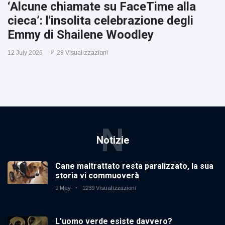
‘Alcune chiamate su FaceTime alla
cieca’: l'insolita celebrazione degli
Emmy di Shailene Woodley
12 July 2026
28 Visualizzazioni
N
Notizie
Cane maltrattato resta paralizzato, la sua
storia vi commuoverà
9 May
1239 Visualizzazioni
L'uomo verde esiste davvero?