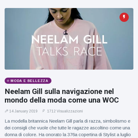
Viaggi e avventura
(77)
Ultime notizie
Dylan
Sprouse e
Barbara
15 July
49
Palvin
Visualizzazioni
rivelano di
aspettare
Millie Bobby
una
MODA E BELLEZZA
Brown
bambina
incoraggia
Neelam Gill sulla navigazione nel
15 July
71
sua figlia ad
Visualizzazioni
mondo della moda come una WOC
essere
creativa
Anne
14 January 2019
1712 Visualizzazioni
Hathaway
La modella britannica Neelam Gill parla di razza, simbolismo e
definisce
14 July
30
dei consigli che vuole che tutte le ragazze ascoltino come una
Tom
Visualizzazioni
Holland 'il
donna di colore. Ha onorato la 376a copertina di Stylist a luglio