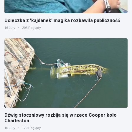
Ucieczka z 'kajdanek' magika rozbawiła publiczność
16 July
205 Poglądy
Dźwig stoczniowy rozbija się w rzece Cooper koło
Charleston
16 July
170 Poglądy