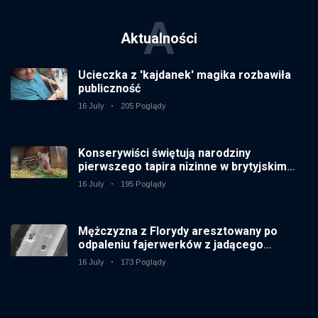
A
Aktualności
Ucieczka z 'kajdanek' magika rozbawiła
publiczność
16 July
205 Poglądy
Konserywiści świętują narodziny
pierwszego tapira nizinne w brytyjskim
zoo od 14 lat
16 July
195 Poglądy
Mężczyzna z Florydy aresztowany po
odpaleniu fajerwerków z jadącego
samochodu
16 July
173 Poglądy