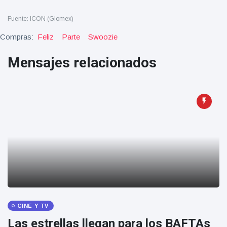
Salud y forma física
(73)
Fuente: ICON (Glomex)
Viajes y Aventura
(77)
Compras:
Feliz
Parte
Swoozie
Mensajes relacionados
Últimas noticias
SKAI News
in English |
07/10/2025
7 October
9000 Vistas
Halloween -
31 de
octubre!
8 May
7432
Vistas
Großmutter
CINE Y TV
feiert ihren
Las estrellas llegan para los BAFTAs
99.
8 May
1133