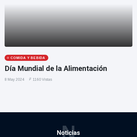
COMIDA Y BEBIDA
Día Mundial de la Alimentación
8 May 2024
1160 Vistas
N
Noticias