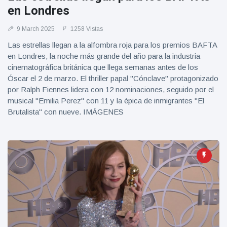
Geburtstag
Vistas
en Londres
und tanzt
zu
9 March 2025
1258 Vistas
Mariachi-
Band
Las estrellas llegan a la alfombra roja para los premios BAFTA
en Londres, la noche más grande del año para la industria
cinematográfica británica que llega semanas antes de los
Óscar el 2 de marzo. El thriller papal "Cónclave" protagonizado
por Ralph Fiennes lidera con 12 nominaciones, seguido por el
musical "Emilia Perez" con 11 y la épica de inmigrantes "El
Brutalista" con nueve. IMÁGENES