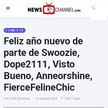
Categorías
Noticias
(4825)
Social y Diversión
(155)
CINE Y TV
Feliz año nuevo de
Cine y TV
(81)
Deporte
(237)
parte de Swoozie,
Celebridades
(13938)
Dope2111, Visto
Moda y Belleza
(122)
Coches y Motor
(5997)
Bueno, Anneorshine,
Comida y bebida
(79)
FierceFelineChic
Juegos
(160)
Estilo de vida y Docu-
Por ICON (Glomex)
14 January 2018
1507 Vistas
entretenimiento
(121)