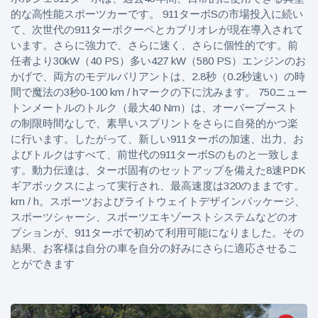
的な高性能スポーツカーです。 911ターボSの市場投入に続い
て、次世代の911ターボクーペとカブリオレが現在導入されて
います。さらに強力で、さらに速く、さらに個性的です。前
任者より30kW（40 PS）多い427 kW（580 PS）エンジンのお
かげで、両方のモデルバリアントは、2.8秒（0.2秒速い）の時
間で魔法の3秒0-100 km / hマークの下に沈みます。 750ニュー
トンメートルのトルク（最大40 Nm）は、オーバーブースト
の制限時間なしで、素早いスプリントをさらに自発的かつ楽
に行います。したがって、新しい911ターボの加速、出力、お
よびトルクはすべて、前世代の911ターボSのものと一致しま
す。動力伝達は、ターボ固有のセットアップを備えた8速PDK
ギアボックスによって実行され、最高速度は320のままです。
km / h。スポーツおよびライトウェイトデザインパッケージ、
スポーツシャーシ、スポーツエキゾーストシステムなどのオ
プションが、911ターボで初めて利用可能になりました。その
結果、お客様は自分の車を自分の好みにさらに適応させるこ
とができます