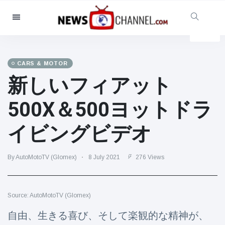
Categories
News
(4825)
Social & Fun
(155)
CARS & MOTOR
新しいフィアット
Cinema & TV
(81)
Sport
(237)
500X＆500ヨットドラ
Celebrities
(13938)
イビングビデオ
Fashion & Beauty
(122)
Cars & Motor
(5997)
By AutoMotoTV (Glomex)
8 July 2021
276 Views
Food & Drink
(79)
Gaming
(160)
Source: AutoMotoTV (Glomex)
Lifestyle & Docutainment
(121)
Health & Fitness
(73)
自由、生きる喜び、そして楽観的な精神が、