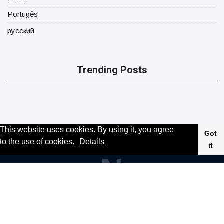
Portugês
русский
Trending Posts
This website uses cookies. By using it, you agree
Got
to the use of cookies.
Details
it
N
News
Magician's handcuff 'escape' has audience
in stitches
16 July
179 Views