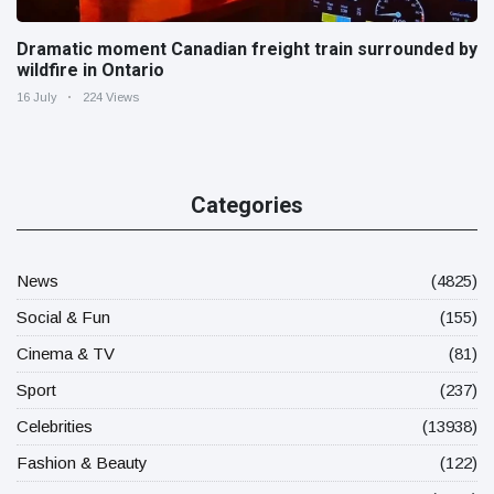
Dramatic moment Canadian freight train surrounded by
wildfire in Ontario
16 July
224 Views
Categories
News
(4825)
Social & Fun
(155)
Cinema & TV
(81)
Sport
(237)
Celebrities
(13938)
Fashion & Beauty
(122)