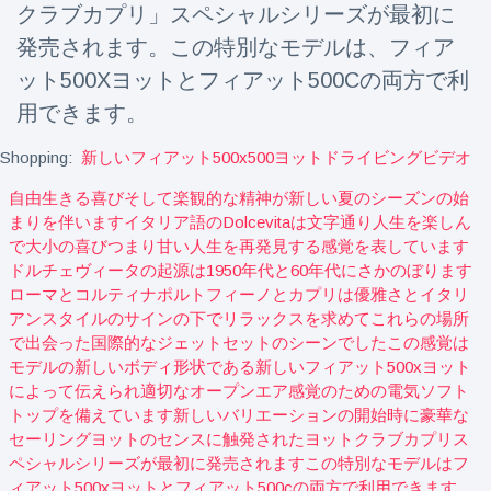
クラブカプリ」スペシャルシリーズが最初に
発売されます。この特別なモデルは、フィア
ット500Xヨットとフィアット500Cの両方で利
用できます。
Shopping:
新しいフィアット500x500ヨットドライビングビデオ
自由生きる喜びそして楽観的な精神が新しい夏のシーズンの始
まりを伴いますイタリア語のdolcevitaは文字通り人生を楽しん
で大小の喜びつまり甘い人生を再発見する感覚を表しています
ドルチェヴィータの起源は1950年代と60年代にさかのぼります
ローマとコルティナポルトフィーノとカプリは優雅さとイタリ
アンスタイルのサインの下でリラックスを求めてこれらの場所
で出会った国際的なジェットセットのシーンでしたこの感覚は
モデルの新しいボディ形状である新しいフィアット500xヨット
によって伝えられ適切なオープンエア感覚のための電気ソフト
トップを備えています新しいバリエーションの開始時に豪華な
セーリングヨットのセンスに触発されたヨットクラブカプリス
ペシャルシリーズが最初に発売されますこの特別なモデルはフ
ィアット500xヨットとフィアット500cの両方で利用できます