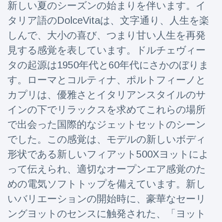
新しい夏のシーズンの始まりを伴います。イ
Travel & Adventure
(77)
タリア語のDolceVitaは、文字通り、人生を楽
しんで、大小の喜び、つまり甘い人生を再発
Latest News
見する感覚を表しています。ドルチェヴィー
タの起源は1950年代と60年代にさかのぼりま
Magician's
handcuff
す。ローマとコルティナ、ポルトフィーノと
'escape' has
16 July
179 Views
カプリは、優雅さとイタリアンスタイルのサ
audience in
stitches
インの下でリラックスを求めてこれらの場所
で出会った国際的なジェットセットのシーン
Conservationists
celebrate birth
でした。この感覚は、モデルの新しいボディ
of first lowland
16 July
169 Views
tapir in UK zoo in
形状である新しいフィアット500Xヨットによ
14 years
って伝えられ、適切なオープンエア感覚のた
Florida man
めの電気ソフトトップを備えています。新し
arrested after
launching
いバリエーションの開始時に、豪華なセーリ
16 July
153 Views
fireworks from
ングヨットのセンスに触発された、「ヨット
moving car