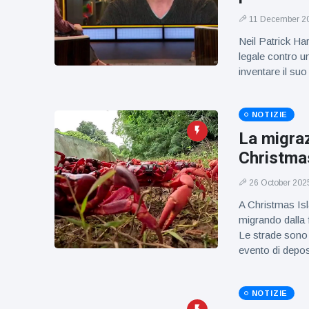
figlio dei
sogni’
11 December 2
Neil Patrick Ha
legale contro un
inventare il su
NOTIZIE
La migraz
Christmas
26 October 202
A Christmas Isla
migrando dalla 
Le strade sono 
evento di depo
NOTIZIE