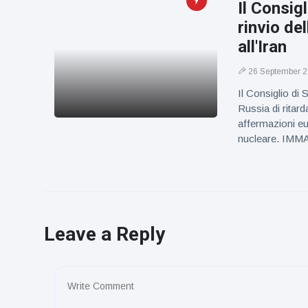
Il Consig
rinvio de
all'Iran
26 September 
Il Consiglio di 
Russia di ritard
affermazioni e
nucleare. IMM
Leave a Reply