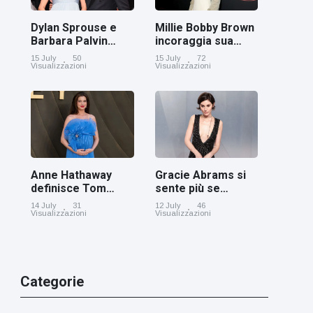
Dylan Sprouse e
Millie Bobby Brown
Barbara Palvin
incoraggia sua
rivelano di
figlia ad essere
15 July
50
15 July
72
aspettare una
creativa
Visualizzazioni
Visualizzazioni
bambina
Anne Hathaway
Gracie Abrams si
definisce Tom
sente più se
Holland 'il figlio dei
stessa con i capelli
14 July
31
12 July
46
sogni’
corti
Visualizzazioni
Visualizzazioni
Categorie