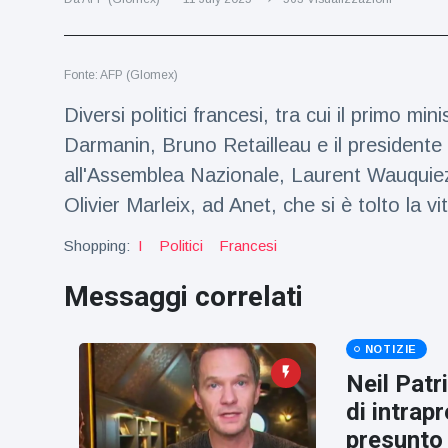
Viaggi e avventura
(77)
Fonte: AFP (Glomex)
Ultime notizie
Diversi politici francesi, tra cui il primo mi
Dylan
Darmanin, Bruno Retailleau e il presidente 
Sprouse e
all'Assemblea Nazionale, Laurent Wauquiez
Barbara
15 July
50
Palvin
Visualizzazioni
Olivier Marleix, ad Anet, che si è tolto la v
rivelano di
aspettare
Shopping:
I
Politici
Francesi
Millie Bobby
una
Brown
bambina
incoraggia
Messaggi correlati
15 July
72
sua figlia ad
Visualizzazioni
essere
creativa
NOTIZIE
Anne
Hathaway
Neil Patr
definisce
14 July
31
di intrap
Tom
Visualizzazioni
Holland 'il
presunto 