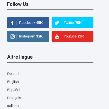
Follow Us
Facebook
65
K
Twitter
75
K
Instagram
32
K
Youtube
28
K
Altre lingue
Deutsch
English
Español
Français
Italiano