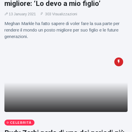
figlio dei
migliore: ‘Lo devo a mio figlio’
sogni’
13 January 2021
303 Visualizzazioni
Meghan Markle ha fatto sapere di voler fare la sua parte per
rendere il mondo un posto migliore per suo figlio e le future
generazioni.
CELEBRITÀ