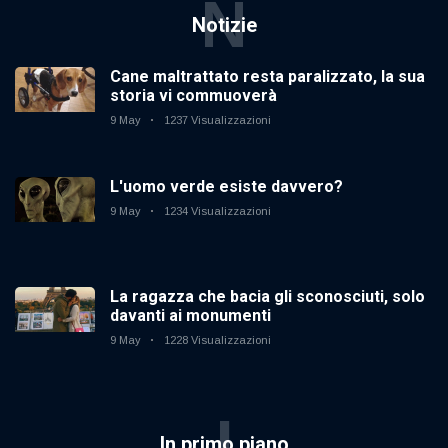
N
Notizie
Cane maltrattato resta paralizzato, la sua
storia vi commuoverà
9 May
1237 Visualizzazioni
L'uomo verde esiste davvero?
9 May
1234 Visualizzazioni
La ragazza che bacia gli sconosciuti, solo
davanti ai monumenti
9 May
1228 Visualizzazioni
I
In primo piano