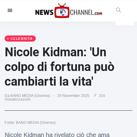
Categorie
Notizie
(4825)
Sociale e divertimento
(155)
CELEBRITÀ
Nicole Kidman: 'Un
Cinema e TV
(81)
Sport
(237)
colpo di fortuna può
Celebrità
(13938)
cambiarti la vita'
Moda e bellezza
(122)
Auto e motore
(5997)
Da BANG MEDIA (Glomex)
29 November 2025
316
Cibo e bevande
(79)
Visualizzazioni
Giochi
(160)
Stile di vita
(121)
Fonte: BANG MEDIA (Glomex)
Salute e fitness
(73)
Nicole Kidman ha rivelato ciò che ama