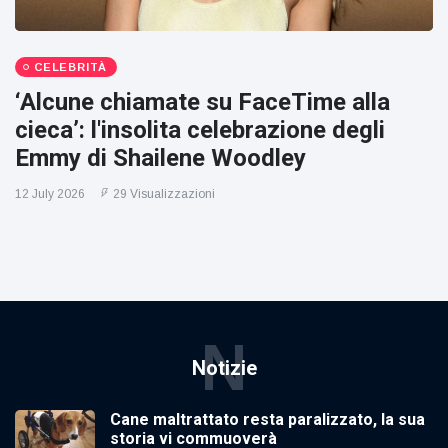
CELEBRITÀ
‘Alcune chiamate su FaceTime alla
cieca’: l'insolita celebrazione degli
Emmy di Shailene Woodley
12 July 2026
29 Visualizzazioni
N
Notizie
Cane maltrattato resta paralizzato, la sua
storia vi commuoverà