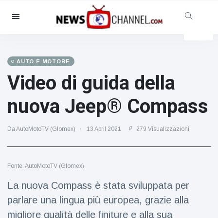
Categorie
Notizie
(4825)
Sociale e divertimento
(155)
AUTO E MOTORE
Video di guida della
Cinema e TV
(81)
Sport
(237)
nuova Jeep® Compass
Celebrità
(13938)
Moda e bellezza
(122)
Da AutoMotoTV (Glomex)
13 April 2021
279 Visualizzazioni
Auto e motore
(5997)
Cibo e bevande
(79)
Fonte: AutoMotoTV (Glomex)
Giochi
(160)
La nuova Compass è stata sviluppata per
Stile di vita
(121)
parlare una lingua più europea, grazie alla
Salute e fitness
(73)
migliore qualità delle finiture e alla sua