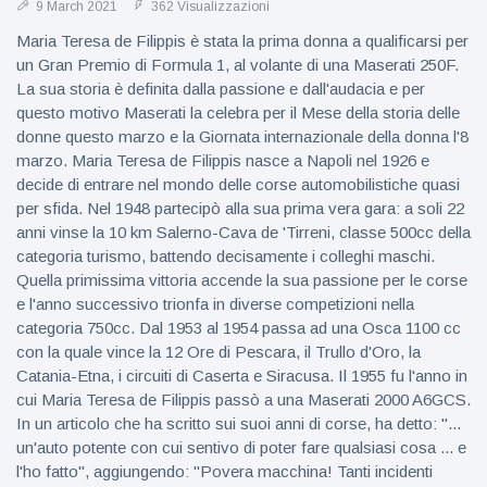
9 March 2021
362 Visualizzazioni
Maria Teresa de Filippis è stata la prima donna a qualificarsi per
un Gran Premio di Formula 1, al volante di una Maserati 250F.
La sua storia è definita dalla passione e dall'audacia e per
questo motivo Maserati la celebra per il Mese della storia delle
donne questo marzo e la Giornata internazionale della donna l'8
marzo. Maria Teresa de Filippis nasce a Napoli nel 1926 e
decide di entrare nel mondo delle corse automobilistiche quasi
per sfida. Nel 1948 partecipò alla sua prima vera gara: a soli 22
anni vinse la 10 km Salerno-Cava de 'Tirreni, classe 500cc della
categoria turismo, battendo decisamente i colleghi maschi.
Quella primissima vittoria accende la sua passione per le corse
e l'anno successivo trionfa in diverse competizioni nella
categoria 750cc. Dal 1953 al 1954 passa ad una Osca 1100 cc
con la quale vince la 12 Ore di Pescara, il Trullo d'Oro, la
Catania-Etna, i circuiti di Caserta e Siracusa. Il 1955 fu l'anno in
cui Maria Teresa de Filippis passò a una Maserati 2000 A6GCS.
In un articolo che ha scritto sui suoi anni di corse, ha detto: "...
un'auto potente con cui sentivo di poter fare qualsiasi cosa ... e
l'ho fatto", aggiungendo: "Povera macchina! Tanti incidenti