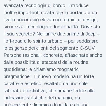
Viaggi e avventura
(77)
avanzata tecnologia di bordo. Introduce
inoltre importanti novità che lo portano a un
livello ancora più elevato in termini di design,
Ultime notizie
sicurezza, tecnologia e funzionalità. Dove sta
Dylan
il suo segreto? Nell'unire due anime di Jeep –
Sprouse e
l'off-road e lo spirito urbano – per soddisfare
Barbara
15 July
50
Palvin
Visualizzazioni
le esigenze dei clienti del segmento C-SUV.
rivelano di
Persone razionali, concrete, affascinate anche
aspettare
Millie Bobby
una
dalla possibilità di staccarsi dalla routine
Brown
bambina
incoraggia
quotidiana: le chiamiamo “sognatrici
15 July
72
sua figlia ad
Visualizzazioni
pragmatiche”. Il nuovo modello ha un forte
essere
creativa
carattere estetico, esaltato da uno stile
Anne
Hathaway
raffinato e distintivo, che rimane fedele alle
definisce
14 July
31
indicazioni stilistiche del marchio, da
Tom
Visualizzazioni
Holland 'il
un'eccellente dinamica di guida e da una