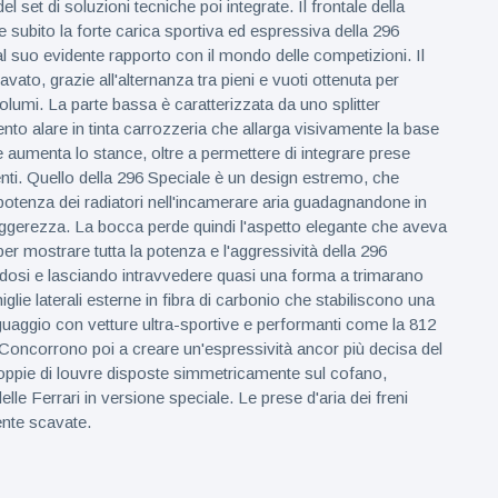
l set di soluzioni tecniche poi integrate. Il frontale della
e subito la forte carica sportiva ed espressiva della 296
al suo evidente rapporto con il mondo delle competizioni. Il
vato, grazie all'alternanza tra pieni e vuoti ottenuta per
olumi. La parte bassa è caratterizzata da uno splitter
to alare in tinta carrozzeria che allarga visivamente la base
e aumenta lo stance, oltre a permettere di integrare prese
enti. Quello della 296 Speciale è un design estremo, che
 potenza dei radiatori nell'incamerare aria guadagnandone in
gerezza. La bocca perde quindi l'aspetto elegante che aveva
er mostrare tutta la potenza e l'aggressività della 296
dosi e lasciando intravvedere quasi una forma a trimarano
glie laterali esterne in fibra di carbonio che stabiliscono una
inguaggio con vetture ultra-sportive e performanti come la 812
oncorrono poi a creare un'espressività ancor più decisa del
 coppie di louvre disposte simmetricamente sul cofano,
delle Ferrari in versione speciale. Le prese d'aria dei freni
nte scavate.