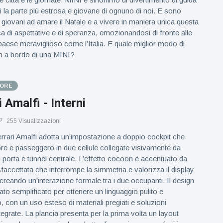
ori la parte più estrosa e giovane di ognuno di noi. E sono
ù giovani ad amare il Natale e a vivere in maniera unica questa
a di aspettative e di speranza, emozionandosi di fronte alle
 paese meraviglioso come l’Italia. E quale miglior modo di
n a bordo di una MINI?
TORE
 Amalfi - Interni
255 Visualizzazioni
Ferrari Amalfi adotta un’impostazione a doppio cockpit che
re e passeggero in due cellule collegate visivamente da
i porta e tunnel centrale. L’effetto cocoon è accentuato da
faccettata che interrompe la simmetria e valorizza il display
creando un’interazione formale tra i due occupanti. Il design
stato semplificato per ottenere un linguaggio pulito e
con un uso esteso di materiali pregiati e soluzioni
tegrate. La plancia presenta per la prima volta un layout