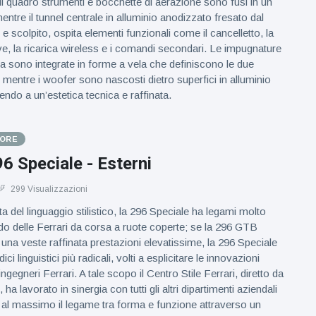
ui quadro strumenti e bocchette di aerazione sono fusi in un
ntre il tunnel centrale in alluminio anodizzato fresato dal
 scolpito, ospita elementi funzionali come il cancelletto, la
ve, la ricarica wireless e i comandi secondari. Le impugnature
rta sono integrate in forme a vela che definiscono le due
i, mentre i woofer sono nascosti dietro superfici in alluminio
endo a un’estetica tecnica e raffinata.
TORE
96 Speciale - Esterni
299 Visualizzazioni
ta del linguaggio stilistico, la 296 Speciale ha legami molto
ndo delle Ferrari da corsa a ruote coperte; se la 296 GTB
 una veste raffinata prestazioni elevatissime, la 296 Speciale
dici linguistici più radicali, volti a esplicitare le innovazioni
ingegneri Ferrari. A tale scopo il Centro Stile Ferrari, diretto da
ha lavorato in sinergia con tutti gli altri dipartimenti aziendali
 al massimo il legame tra forma e funzione attraverso un