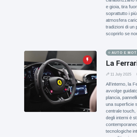
e gioia, tira fu
soprattutto i pi
atmosfera caric
tradizioni di un
scoprirlo se no
AUTO E MO
La Ferrari
11 July 2025
All’interno, la 
avvolge guidato
plancia, pannell
una superficie s
centrale touch, 
degli interni è 
contemporaneo, 
tecnologiche in