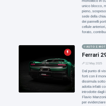
monolitico in c
unico blocco, me
pieno, sospeso e
sede della chia
dei pannelli po
cellule anterior
forato, contribu
AUTO E MO
Ferrari 2
12 May 2025
Dal punto di vis
forti con il mo
dissimula sotto
adotta infatti co
introdotte dagli 
Flavio Manzoni, 
per evidenziare