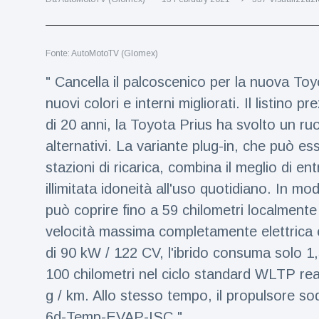
Viaggi e avventura
(77)
Fonte: AutoMotoTV (Glomex)
Ultime notizie
" Cancella il palcoscenico per la nuova Toy
Dylan
nuovi colori e interni migliorati. Il listino
Sprouse e
di 20 anni, la Toyota Prius ha svolto un ruo
Barbara
15 July
48
Palvin
Visualizzazioni
alternativi. La variante plug-in, che può e
rivelano di
stazioni di ricarica, combina il meglio di e
aspettare
Millie Bobby
una
illimitata idoneità all'uso quotidiano. In m
Brown
bambina
incoraggia
può coprire fino a 59 chilometri localmente
15 July
69
sua figlia ad
Visualizzazioni
velocità massima completamente elettrica 
essere
creativa
di 90 kW / 122 CV, l'ibrido consuma solo 1,3 
Anne
Hathaway
100 chilometri nel ciclo standard WLTP real
definisce
14 July
29
g / km. Allo stesso tempo, il propulsore sod
Tom
Visualizzazioni
Holland 'il
6d-Temp-EVAP-ISC "