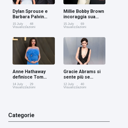
Dylan Sprouse e
Millie Bobby Brown
Barbara Palvin
incoraggia sua
rivelano di
figlia ad essere
15 July
48
15 July
69
aspettare una
creativa
Visualizzazioni
Visualizzazioni
bambina
Anne Hathaway
Gracie Abrams si
definisce Tom
sente più se
Holland 'il figlio dei
stessa con i capelli
14 July
29
12 July
40
sogni’
corti
Visualizzazioni
Visualizzazioni
Categorie