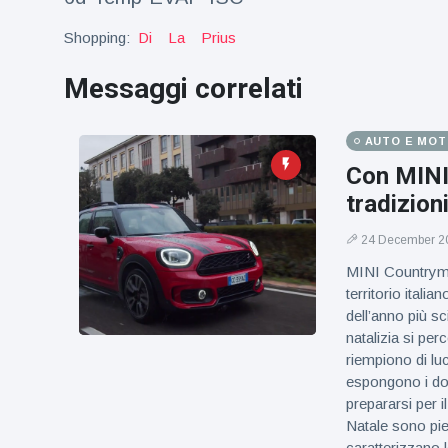
figlio dei
sogni’
Shopping:
Di
La
Prius
Messaggi correlati
AUTO E MO
Con MINI 
tradizioni
24 December 2
MINI Countryma
territorio italia
dell’anno più sc
natalizia si per
riempiono di luc
espongono i dolci
prepararsi per i
Natale sono pien
caratterizzano l