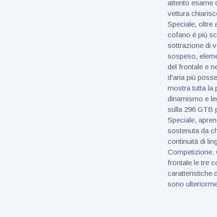
attento esame de
vettura chiarisc
Speciale, oltre 
cofano è più sca
sottrazione di v
sospeso, elemen
del frontale e n
d'aria più poss
mostra tutta la
dinamismo e leg
sulla 296 GTB p
Speciale, apren
sostenuta da chi
continuità di l
Competizione. C
frontale le tre
caratteristiche 
sono ulteriorme