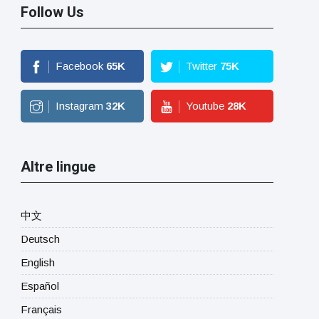
Follow Us
Facebook
65
K
Twitter
75
K
Instagram
32
K
Youtube
28
K
Altre lingue
中文
Deutsch
English
Español
Français