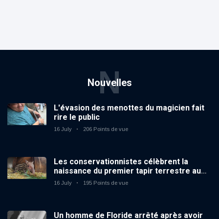
N
Nouvelles
L'évasion des menottes du magicien fait
rire le public
16 July
206 Points de vue
Les conservationnistes célèbrent la
naissance du premier tapir terrestre au
zoo du Royaume-Uni depuis 14 ans
16 July
195 Points de vue
Un homme de Floride arrêté après avoir