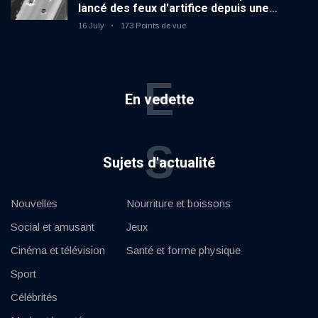
lancé des feux d'artifice depuis une
voiture en mouvement
16 July
173 Points de vue
E
En vedette
S
Sujets d'actualité
Nouvelles
Nourriture et boissons
Social et amusant
Jeux
Cinéma et télévision
Santé et forme physique
Sport
Célébrités