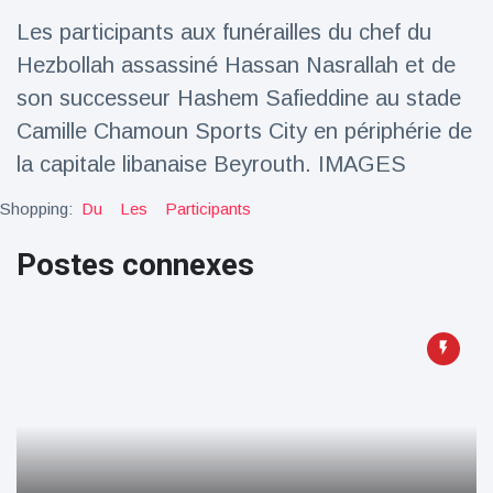
Les participants aux funérailles du chef du
Voyage et aventure
(77)
Hezbollah assassiné Hassan Nasrallah et de
son successeur Hashem Safieddine au stade
Dernières nouvelles
Camille Chamoun Sports City en périphérie de
la capitale libanaise Beyrouth. IMAGES
2023 Citroën
ë-C3 Reveal
Shopping:
Du
Les
Participants
18 March
37
Points de vue
Postes connexes
Ferrari SP-8 -
Le Roadster
dérivé de la
18 March
23
F8 Spider est
Points de vue
le dernier
One-Off de
Lotus dévoile
Maranello
Emeya, sa
première
18 March
23
Hyper-GT
Points de vue