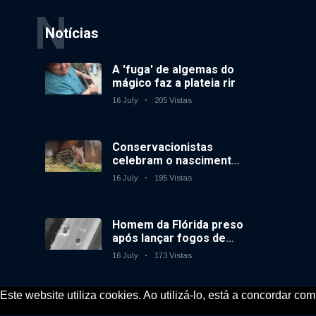
N
Notícias
A 'fuga' de algemas do
mágico faz a plateia rir
16 July
205 Vistas
Conservacionistas
celebram o nascimento
do primeiro tapir de
16 July
195 Vistas
baixas terras no
zoológico do Reino
Unido em 14 anos
Homem da Flórida preso
após lançar fogos de
artifício de um carro em
16 July
173 Vistas
movimento
Este website utiliza cookies. Ao utilizá-lo, está a concordar co