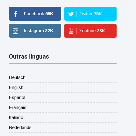
Facebook
65
K
Twitter
75
K
Instagram
32
K
Youtube
28
K
Outras línguas
Deutsch
English
Español
Français
Italiano
Nederlands