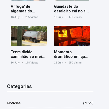
A 'fuga' de
Guindaste do
algemas do
estaleiro cai no rio
mágico faz a
Cooper perto de
16 July
205 Vistas
16 July
170 Vistas
plateia rir
Charleston
Trem divide
Momento
caminhão ao meio
dramático em que
em cruzamento
um trem de carga
16 July
178 Vistas
16 July
250 Vistas
ferroviário na
canadense é
Geórgia
cercado por
incêndio florestal
em Ontário
Categorias
Notícias
(4825)