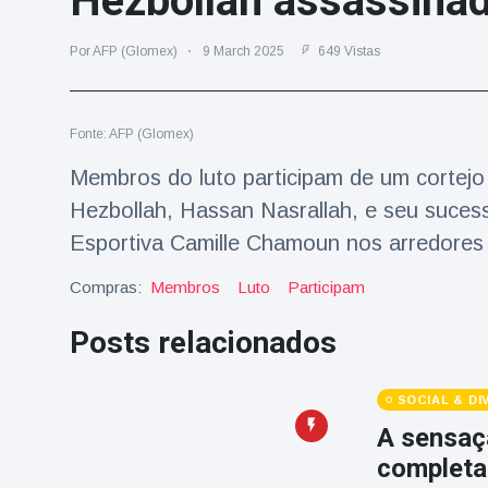
Hezbollah assassinad
Viagens & Aventura
(77)
Por AFP (Glomex)
9 March 2025
649 Vistas
Notícias mais recentes
Fonte: AFP (Glomex)
A 'fuga' de
algemas do
Membros do luto participam de um cortejo 
mágico faz a
16 July
205 Vistas
Hezbollah, Hassan Nasrallah, e seu suces
plateia rir
Esportiva Camille Chamoun nos arredores 
Conservacionistas
Compras:
Membros
Luto
Participam
celebram o
nascimento do
16 July
195 Vistas
primeiro tapir de
Posts relacionados
baixas terras no
zoológico do
Homem da Flórida
Reino Unido em 14
SOCIAL & D
preso após lançar
anos
fogos de artifício
A sensaç
16 July
173 Vistas
de um carro em
completa
movimento