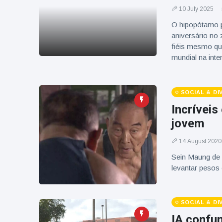
10 July 2025
O hipopótamo p
aniversário no
fiéis mesmo qua
mundial na int
SOCIAL & D
Incrívei
jovem
14 August 2020
Sein Maung de 
levantar peso
SOCIAL & D
IA confu