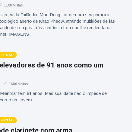
1108 Vistas
igmeu da Tailândia, Moo Deng, comemora seu primeiro
 zoológico aberto de Khao Kheow, atraindo multidões de fãs
ndo deixou para trás a infância fofa que lhe rendeu fama
ernet. IMAGENS
IVERSÃO
s elevadores de 91 anos como um
1686 Vistas
Mianmar tem 91 anos. Mas sua idade não o impede de
s como um jovem
IVERSÃO
nde clarinete com arma,