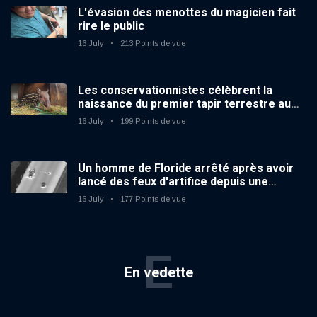
L'évasion des menottes du magicien fait
rire le public
16 July
213 Points de vue
Les conservationnistes célèbrent la
naissance du premier tapir terrestre au
zoo du Royaume-Uni depuis 14 ans
16 July
199 Points de vue
Un homme de Floride arrêté après avoir
lancé des feux d'artifice depuis une
voiture en mouvement
16 July
177 Points de vue
E
En vedette