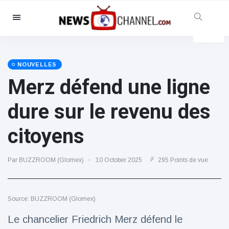
Catégories
Nouvelles
(4825)
Social et amusant
(155)
NOUVELLES
Merz défend une ligne
Cinéma et télévision
(81)
Sport
(237)
dure sur le revenu des
Célébrités
(13938)
citoyens
Mode et beauté
(122)
Voitures et moteurs
(5997)
Par BUZZROOM (Glomex)
10 October 2025
295 Points de vue
Nourriture et boissons
(79)
Jeux
(160)
Source: BUZZROOM (Glomex)
Mode de vie et divertissement
(121)
Le chancelier Friedrich Merz défend le
Santé et forme physique
(73)