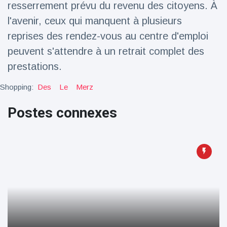
resserrement prévu du revenu des citoyens. À
Voyage et aventure
(77)
l'avenir, ceux qui manquent à plusieurs
reprises des rendez-vous au centre d'emploi
peuvent s'attendre à un retrait complet des
Dernières nouvelles
prestations.
2023 Citroën
Shopping:
Des
Le
Merz
ë-C3 Reveal
18 March
38
Postes connexes
Points de vue
Ferrari SP-8 -
Le Roadster
dérivé de la
18 March
23
F8 Spider est
Points de vue
le dernier
One-Off de
Lotus dévoile
Maranello
Emeya, sa
première
18 March
23
Hyper-GT
Points de vue