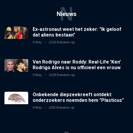
N
Nieuws
Ex-astronaut weet het zeker: "Ik geloof
dat aliens bestaan"
9 May
1218 Bekeken op
Van Rodrigo naar Roddy: Real-Life 'Ken'
Rodrigo Alves is nu officieel een vrouw
9 May
1218 Bekeken op
Onbekende diepzeekreeft ontdekt:
onderzoekers noemden hem "Plasticus"
9 May
1165 Bekeken op