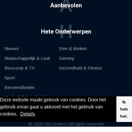
A
Aanbevolen
H
Hete Onderwerpen
Nieuws
Eten & drinken
Maatschappelijk & Leuk
Gaming
Bioscoop & TV
Gezondheid & Fitness
Sport
Beroemdheden
Mode & Schoonheid
Deze website maakt gebruik van cookies. Door het
Ik
gebruik ervan gaat u akkoord met het gebruik van
Auto's & Motor
heb
cookies.
Details
het.
© 2020, KV-GmbH | All rights reserved