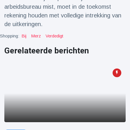
Reizen & Avontuur
(77)
arbeidsbureau mist, moet in de toekomst
rekening houden met volledige intrekking van
de uitkeringen.
Laatste nieuws
Shopping:
Bij
Merz
Verdedigt
Draakachtig
zeedier
Gerelateerde berichten
aangespoeld
17 July
47 Bekeken
op
Adembenemende
beelden:
acrobaat toont
17 July
32 Bekeken
spectaculaire
op
stunts
Een van de
grootste
radiotelescopen
9 May
16036 Bekeken
ter wereld stort
op
in