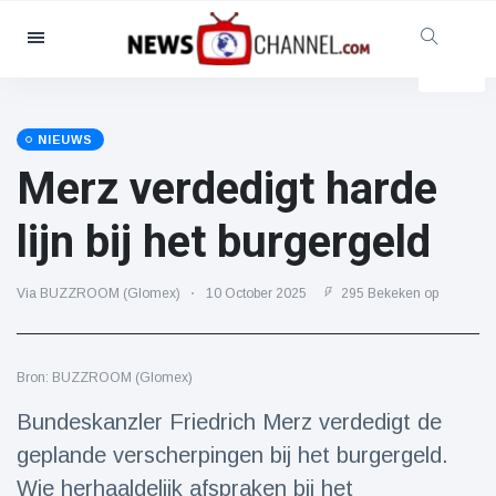
Categorieën
Nieuws
(4825)
Maatschappelijk & Leuk
(155)
NIEUWS
Merz verdedigt harde
Bioscoop & TV
(81)
Sport
(237)
lijn bij het burgergeld
Beroemdheden
(13938)
Mode & Schoonheid
(122)
Via BUZZROOM (Glomex)
10 October 2025
295 Bekeken op
Auto's & Motor
(5997)
Eten & drinken
(79)
Bron: BUZZROOM (Glomex)
Gaming
(160)
Bundeskanzler Friedrich Merz verdedigt de
Levensstijl
(121)
geplande verscherpingen bij het burgergeld.
Gezondheid & Fitness
(73)
Wie herhaaldelijk afspraken bij het