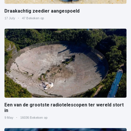
Draakachtig zeedier aangespoeld
17 July
47 Bekeken op
Een van de grootste radiotelescopen ter wereld stort
in
9 May
16036 Bekeken op