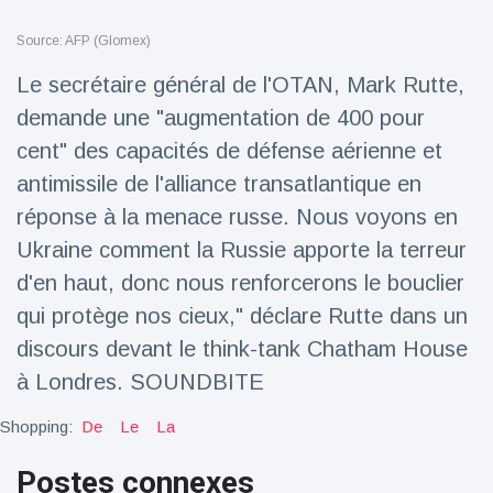
Voyage et aventure
(77)
Source: AFP (Glomex)
Le secrétaire général de l'OTAN, Mark Rutte,
demande une "augmentation de 400 pour
Dernières nouvelles
cent" des capacités de défense aérienne et
2023 Citroën
antimissile de l'alliance transatlantique en
ë-C3 Reveal
réponse à la menace russe. Nous voyons en
18 March
33
Points de vue
Ukraine comment la Russie apporte la terreur
d'en haut, donc nous renforcerons le bouclier
Ferrari SP-8 -
qui protège nos cieux," déclare Rutte dans un
Le Roadster
dérivé de la
discours devant le think-tank Chatham House
18 March
21
F8 Spider est
Points de vue
à Londres. SOUNDBITE
le dernier
One-Off de
Lotus dévoile
Maranello
Shopping:
De
Le
La
Emeya, sa
première
18 March
22
Postes connexes
Hyper-GT
Points de vue