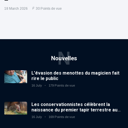
18 March 2026
30 Points de vue
N
Nouvelles
L'évasion des menottes du magicien fait
rire le public
16 July
179 Points de vue
Les conservationnistes célèbrent la
naissance du premier tapir terrestre au
zoo du Royaume-Uni depuis 14 ans
16 July
169 Points de vue