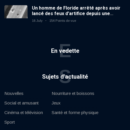
Un homme de Floride arrêté après avoir
lancé des feux d'artifice depuis une
voiture en mouvement
16 July
154 Points de vue
E
En vedette
S
Sujets d'actualité
Nouvelles
Nourriture et boissons
Social et amusant
Jeux
Cinéma et télévision
Santé et forme physique
Sport