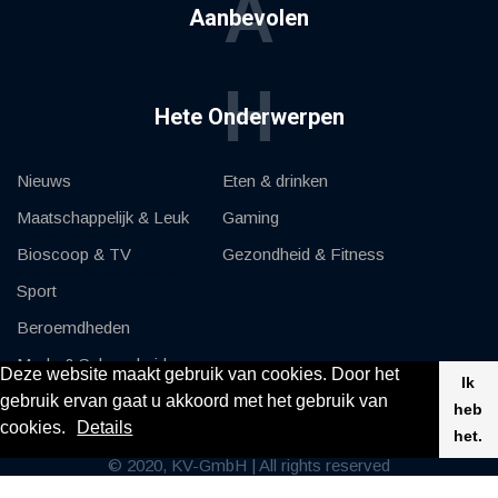
A
Aanbevolen
H
Hete Onderwerpen
Nieuws
Eten & drinken
Maatschappelijk & Leuk
Gaming
Bioscoop & TV
Gezondheid & Fitness
Sport
Beroemdheden
Mode & Schoonheid
Deze website maakt gebruik van cookies. Door het
Ik
gebruik ervan gaat u akkoord met het gebruik van
Auto's & Motor
heb
cookies.
Details
het.
© 2020, KV-GmbH | All rights reserved