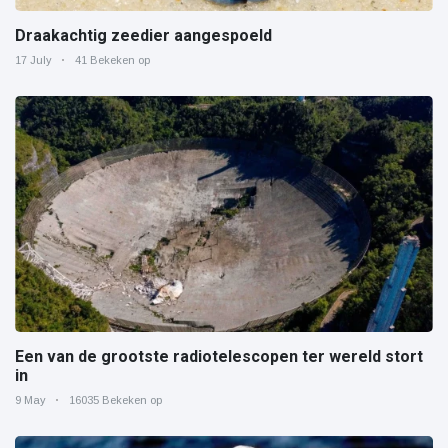
Draakachtig zeedier aangespoeld
17 July
41 Bekeken op
Een van de grootste radiotelescopen ter wereld stort
in
9 May
16035 Bekeken op