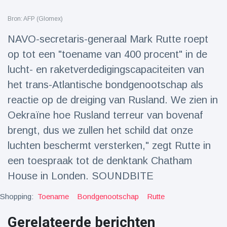
Reizen & Avontuur
(77)
Bron: AFP (Glomex)
NAVO-secretaris-generaal Mark Rutte roept
Laatste nieuws
op tot een "toename van 400 procent" in de
lucht- en raketverdedigingscapaciteiten van
Draakachtig
zeedier
het trans-Atlantische bondgenootschap als
aangespoeld
17 July
41 Bekeken
reactie op de dreiging van Rusland. We zien in
op
Oekraïne hoe Rusland terreur van bovenaf
Adembenemende
brengt, dus we zullen het schild dat onze
beelden:
luchten beschermt versterken," zegt Rutte in
acrobaat toont
17 July
28 Bekeken
spectaculaire
op
een toespraak tot de denktank Chatham
stunts
House in Londen. SOUNDBITE
Een van de
grootste
Shopping:
Toename
Bondgenootschap
Rutte
radiotelescopen
9 May
16035 Bekeken
ter wereld stort
op
Gerelateerde berichten
in