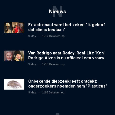
N
Nieuws
Ex-astronaut weet het zeker: "Ik geloof
dat aliens bestaan"
9 May
1217 Bekeken op
Van Rodrigo naar Roddy: Real-Life 'Ken'
Rodrigo Alves is nu officieel een vrouw
9 May
1213 Bekeken op
Onbekende diepzeekreeft ontdekt:
onderzoekers noemden hem "Plasticus"
9 May
1163 Bekeken op