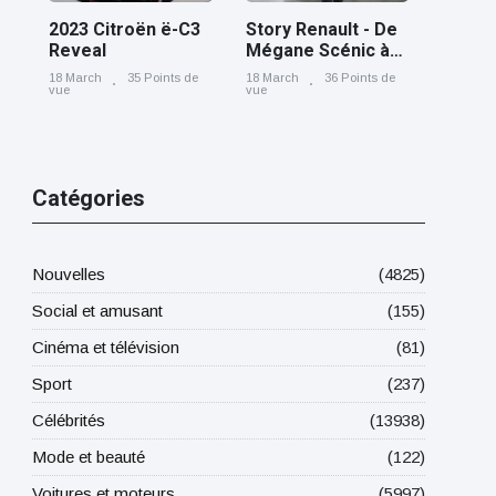
2023 Citroën ë-C3
Story Renault - De
Reveal
Mégane Scénic à
Scénic E-Tech
18 March
35 Points de
18 March
36 Points de
electric, cinq
vue
vue
générations nées
à Douai
Catégories
Nouvelles
(4825)
Social et amusant
(155)
Cinéma et télévision
(81)
Sport
(237)
Célébrités
(13938)
Mode et beauté
(122)
Voitures et moteurs
(5997)