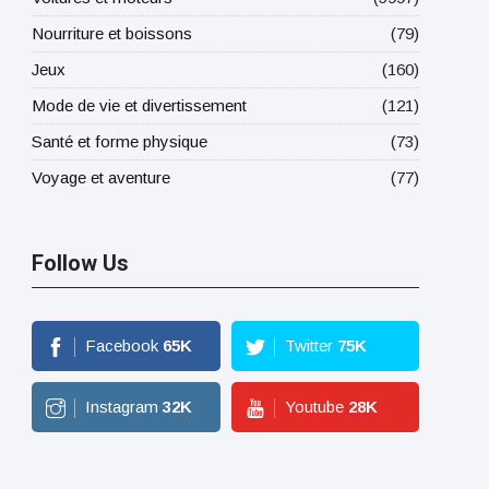
Nourriture et boissons
(79)
Jeux
(160)
Mode de vie et divertissement
(121)
Santé et forme physique
(73)
Voyage et aventure
(77)
Follow Us
Facebook
65
K
Twitter
75
K
Instagram
32
K
Youtube
28
K