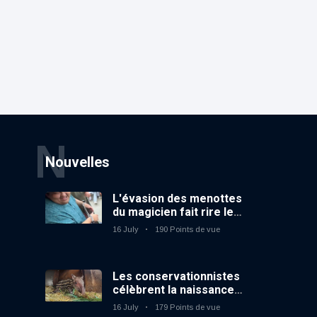
N
Nouvelles
L'évasion des menottes
du magicien fait rire le
public
16 July
190 Points de vue
Les conservationnistes
célèbrent la naissance
du premier tapir
16 July
179 Points de vue
terrestre au zoo du