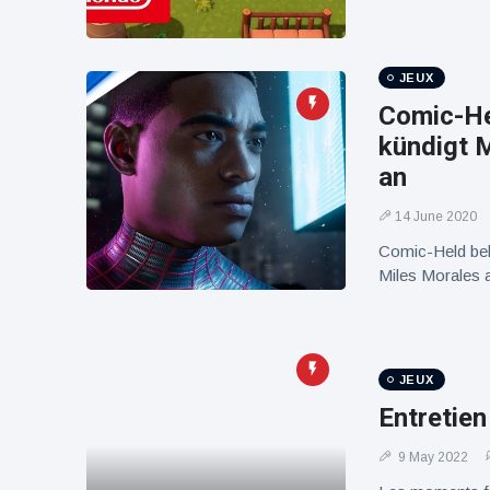
100électrique
JEUX
Comic-He
kündigt 
an
14 June 2020
Comic-Held bek
Miles Morales 
JEUX
Entretie
9 May 2022