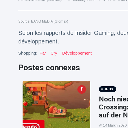
Voyage et aventure
(77)
Source: BANG MEDIA (Glomex)
Dernières nouvelles
Selon les rapports de Insider Gaming, deu
développement.
2023 Citroën
ë-C3 Reveal
Shopping:
Far
Cry
Développement
18 March
35
Points de vue
Postes connexes
Ferrari SP-8 -
Le Roadster
dérivé de la
JEUX
18 March
22
F8 Spider est
Points de vue
Noch nied
le dernier
One-Off de
Crossing
Lotus dévoile
Maranello
auf der 
Emeya, sa
première
18 March
22
Hyper-GT
Points de vue
14 March 2020