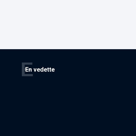
E
En vedette