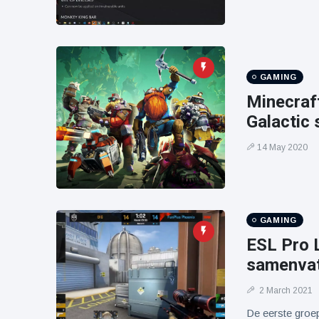
GAMING
Minecraf
Galactic
14 May 2020
GAMING
ESL Pro 
samenvat
2 March 2021
De eerste groe