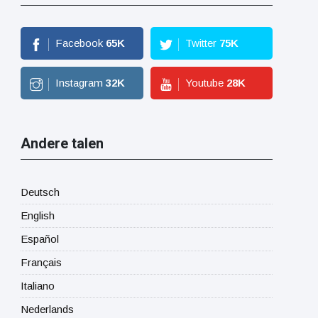
Facebook
65
K
Twitter
75
K
Instagram
32
K
Youtube
28
K
Andere talen
Deutsch
English
Español
Français
Italiano
Nederlands