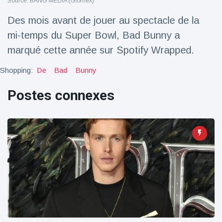
Source: BANG MEDIA (Glomex)
Voyage et aventure
(77)
Des mois avant de jouer au spectacle de la
mi-temps du Super Bowl, Bad Bunny a
marqué cette année sur Spotify Wrapped.
Dernières nouvelles
Shopping:
De
Bad
Bunny
2023 Citroën
ë-C3 Reveal
Postes connexes
18 March
33
Points de vue
Ferrari SP-8 -
Le Roadster
dérivé de la
18 March
21
F8 Spider est
Points de vue
le dernier
One-Off de
Lotus dévoile
Maranello
Emeya, sa
première
18 March
22
Hyper-GT
Points de vue