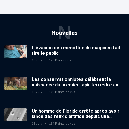
N
Nouvelles
L'évasion des menottes du magicien fait
rire le public
16 July
179 Points de vue
Les conservationnistes célèbrent la
naissance du premier tapir terrestre au
zoo du Royaume-Uni depuis 14 ans
16 July
169 Points de vue
Un homme de Floride arrêté après avoir
lancé des feux d'artifice depuis une
voiture en mouvement
16 July
154 Points de vue