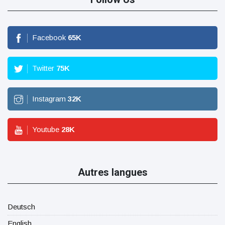
Facebook
65
K
Twitter
75
K
Instagram
32
K
Youtube
28
K
Autres langues
Deutsch
English