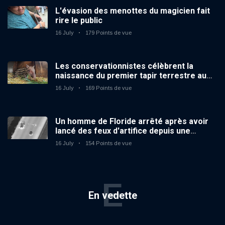
L'évasion des menottes du magicien fait
rire le public
16 July
179 Points de vue
Les conservationnistes célèbrent la
naissance du premier tapir terrestre au
zoo du Royaume-Uni depuis 14 ans
16 July
169 Points de vue
Un homme de Floride arrêté après avoir
lancé des feux d'artifice depuis une
voiture en mouvement
16 July
154 Points de vue
E
En vedette