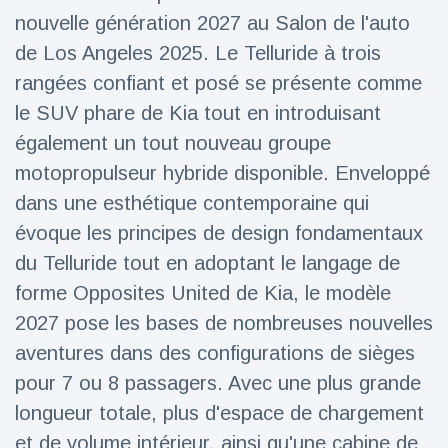
nouvelle génération 2027 au Salon de l'auto
Voyage et aventure
(77)
de Los Angeles 2025. Le Telluride à trois
rangées confiant et posé se présente comme
Dernières nouvelles
le SUV phare de Kia tout en introduisant
également un tout nouveau groupe
2023 Citroën
motopropulseur hybride disponible. Enveloppé
ë-C3 Reveal
dans une esthétique contemporaine qui
18 March
33
Points de vue
évoque les principes de design fondamentaux
du Telluride tout en adoptant le langage de
Ferrari SP-8 -
Le Roadster
forme Opposites United de Kia, le modèle
dérivé de la
18 March
21
2027 pose les bases de nombreuses nouvelles
F8 Spider est
Points de vue
le dernier
aventures dans des configurations de sièges
One-Off de
pour 7 ou 8 passagers. Avec une plus grande
Lotus dévoile
Maranello
Emeya, sa
longueur totale, plus d'espace de chargement
première
18 March
22
Hyper-GT
Points de vue
et de volume intérieur, ainsi qu'une cabine de