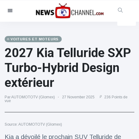
Catégories
Nouvelles
(4825)
Social et amusant
(155)
VOITURES ET MOTEURS
2027 Kia Telluride SXP
Cinéma et télévision
(81)
Sport
(237)
Turbo-Hybrid Design
Célébrités
(13938)
extérieur
Mode et beauté
(122)
Voitures et moteurs
(5997)
Par AUTOMOTOTV (Glomex)
27 November 2025
236 Points de
Nourriture et boissons
(79)
vue
Jeux
(160)
Mode de vie et divertissement
Source: AUTOMOTOTV (Glomex)
(121)
Kia a dévoilé le prochain SUV Telluride de
Santé et forme physique
(73)