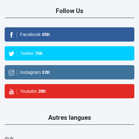
Follow Us
Facebook
65
K
Twitter
75
K
Instagram
32
K
Youtube
28
K
Autres langues
中文