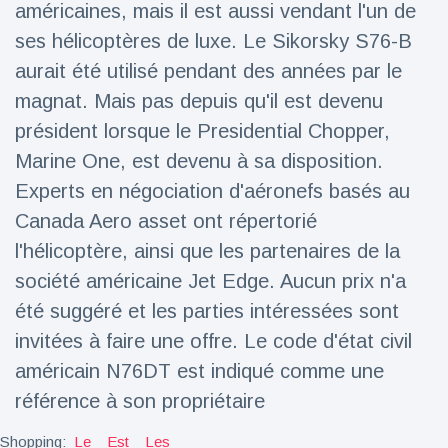
américaines, mais il est aussi vendant l'un de
Voyage et aventure
(77)
ses hélicoptères de luxe. Le Sikorsky S76-B
aurait été utilisé pendant des années par le
magnat. Mais pas depuis qu'il est devenu
Dernières nouvelles
président lorsque le Presidential Chopper,
Marine One, est devenu à sa disposition.
2023 Citroën
ë-C3 Reveal
Experts en négociation d'aéronefs basés au
18 March
35
Canada Aero asset ont répertorié
Points de vue
l'hélicoptère, ainsi que les partenaires de la
Ferrari SP-8 -
société américaine Jet Edge. Aucun prix n'a
Le Roadster
été suggéré et les parties intéressées sont
dérivé de la
18 March
22
F8 Spider est
Points de vue
invitées à faire une offre. Le code d'état civil
le dernier
One-Off de
américain N76DT est indiqué comme une
Lotus dévoile
Maranello
référence à son propriétaire
Emeya, sa
première
18 March
22
Hyper-GT
Points de vue
Shopping:
Le
Est
Les