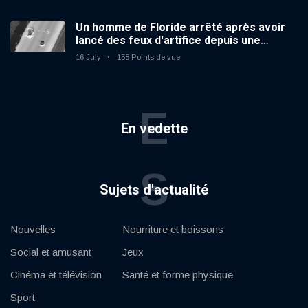
Un homme de Floride arrêté après avoir
lancé des feux d'artifice depuis une
voiture en mouvement
16 July
158 Points de vue
E
En vedette
S
Sujets d'actualité
Nouvelles
Nourriture et boissons
Social et amusant
Jeux
Cinéma et télévision
Santé et forme physique
Sport