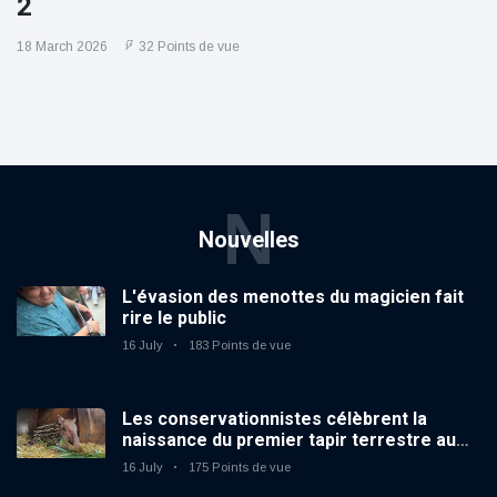
2
18 March 2026
32 Points de vue
N
Nouvelles
L'évasion des menottes du magicien fait
rire le public
16 July
183 Points de vue
Les conservationnistes célèbrent la
naissance du premier tapir terrestre au
zoo du Royaume-Uni depuis 14 ans
16 July
175 Points de vue