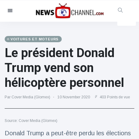
Catégories
Nouvelles
(4825)
Social et amusant
(155)
VOITURES ET MOTEURS
Le président Donald
Cinéma et télévision
(81)
Sport
(237)
Trump vend son
Célébrités
(13938)
hélicoptère personnel
Mode et beauté
(122)
Voitures et moteurs
(5997)
Par Cover Media (Glomex)
10 November 2020
403 Points de vue
Nourriture et boissons
(79)
Jeux
(160)
Source: Cover Media (Glomex)
Mode de vie et divertissement
(121)
Donald Trump a peut-être perdu les élections
Santé et forme physique
(73)