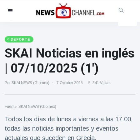
Categorías
Noticias
(4825)
Social y Diversión
(155)
DEPORTE
SKAI Noticias en inglés
Cine y TV
(81)
Deporte
(237)
| 07/10/2025 (1')
Celebridades
(13938)
Moda y Belleza
(122)
Por SKAI NEWS (Glomex)
7 October 2025
541 Vistas
Coches y Motor
(5997)
Comida y bebida
(79)
Fuente: SKAI NEWS (Glomex)
Juegos
(160)
Todos los días de lunes a viernes a las 17.00,
Estilo de vida y Docu-
todas las noticias importantes y eventos
entretenimiento
(121)
actuales que suceden en Grecia.