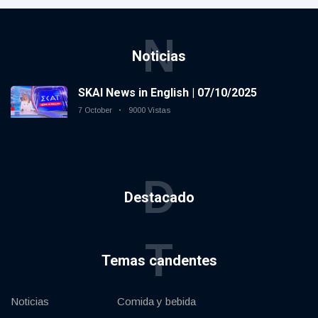
N
Noticias
SKAI News in English | 07/10/2025
7 October
9000 Vistas
D
Destacado
T
Temas candentes
Noticias
Comida y bebida