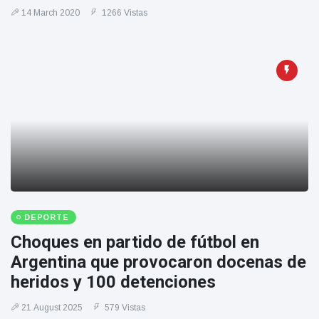
Geburtstag
Vistas
14 March 2020
1266 Vistas
und tanzt
zu
Mariachi-
Band
DEPORTE
Choques en partido de fútbol en
Argentina que provocaron docenas de
heridos y 100 detenciones
21 August 2025
579 Vistas