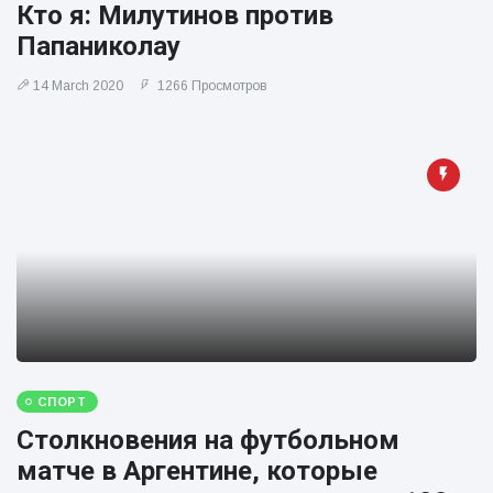
Кто я: Милутинов против
фейерверков из
движущейся
Папаниколау
машины
14 March 2020
1266 Просмотров
СПОРТ
Столкновения на футбольном
матче в Аргентине, которые