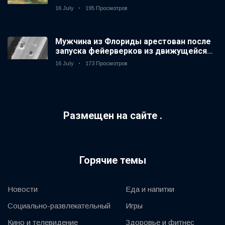
зоопарке Великобритании за 14 лет
16 July
195 Просмотров
Мужчина из Флориды арестован после
запуска фейерверков из движущейся
машины
16 July
173 Просмотров
Размещен на сайте .
Горячие темы
Новости
Еда и напитки
Социально-развлекательный
Игры
Кино и телевидение
Здоровье и фитнес