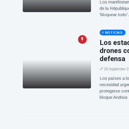
Los manifestan
de la Républiqu
'bloquear tod
NOTICIAS
Los estad
drones co
defensa
26 September 
Los países a lo
necesidad urgen
protegerse cont
bloque Andrius