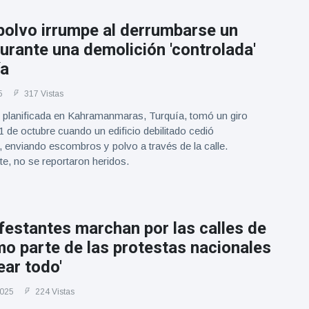
polvo irrumpe al derrumbarse un
durante una demolición 'controlada'
ía
5
317 Vistas
 planificada en Kahramanmaras, Turquía, tomó un giro
1 de octubre cuando un edificio debilitado cedió
 enviando escombros y polvo a través de la calle.
e, no se reportaron heridos.
estantes marchan por las calles de
o parte de las protestas nacionales
ear todo'
2025
224 Vistas