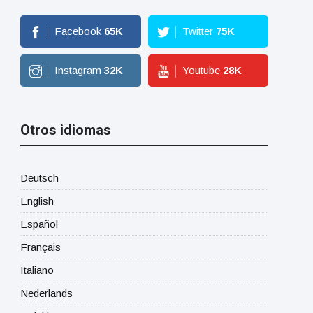
Facebook
65
K
Twitter
75
K
Instagram
32
K
Youtube
28
K
Otros idiomas
Deutsch
English
Español
Français
Italiano
Nederlands