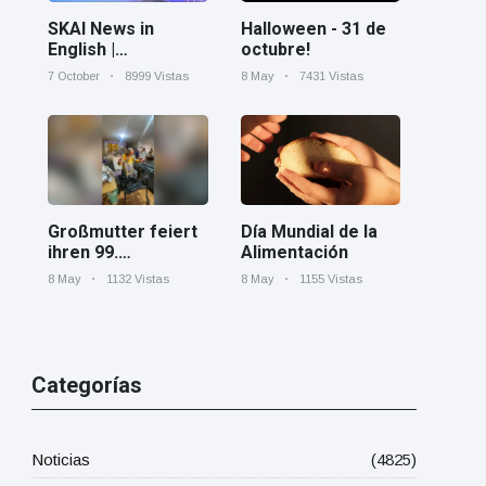
Halloween - 31 de
SKAI News in
octubre!
English |
07/10/2025
8 May
7431 Vistas
7 October
8999 Vistas
Día Mundial de la
Großmutter feiert
Alimentación
ihren 99.
Geburtstag und
8 May
1155 Vistas
8 May
1132 Vistas
tanzt zu Mariachi-
Band
Categorías
Noticias
(4825)