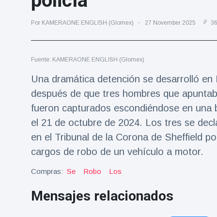
policía
Salud y forma física
(73)
Por KAMERAONE ENGLISH (Glomex)
27 November 2025
36
Viajes y Aventura
(77)
Fuente: KAMERAONE ENGLISH (Glomex)
Últimas noticias
Una dramática detención se desarrolló en 
SKAI News
después de que tres hombres que apuntaba
in English |
fueron capturados escondiéndose en una 
07/10/2025
7 October
8999 Vistas
el 21 de octubre de 2024. Los tres se dec
en el Tribunal de la Corona de Sheffield 
Halloween -
cargos de robo de un vehículo a motor.
31 de
octubre!
8 May
7431
Vistas
Compras:
Se
Robo
Los
Mensajes relacionados
Großmutter
feiert ihren
99.
8 May
1132