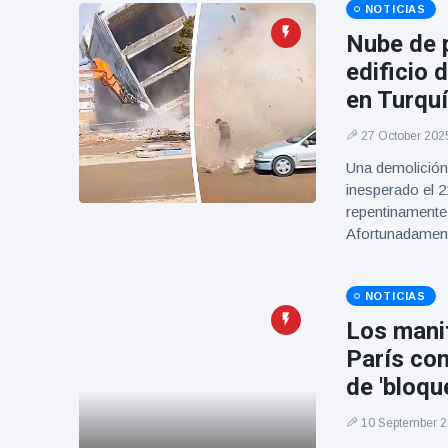
Geburtstag
NOTICIAS
Vistas
und tanzt
Nube de 
zu
edificio 
Mariachi-
Band
en Turqu
27 October 202
Una demolición
inesperado el 2
repentinamente,
Afortunadament
NOTICIAS
Los manif
París com
de 'bloqu
10 September 