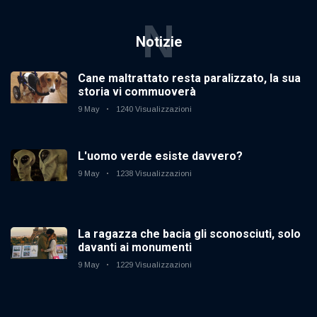
N
Notizie
Cane maltrattato resta paralizzato, la sua
storia vi commuoverà
9 May
1240 Visualizzazioni
L'uomo verde esiste davvero?
9 May
1238 Visualizzazioni
La ragazza che bacia gli sconosciuti, solo
davanti ai monumenti
9 May
1229 Visualizzazioni