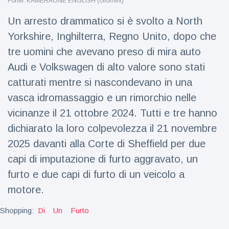
Fonte: KAMERAONE ENGLISH (Glomex)
Viaggi e avventura
(77)
Un arresto drammatico si è svolto a North
Yorkshire, Inghilterra, Regno Unito, dopo che
Ultime notizie
tre uomini che avevano preso di mira auto
Audi e Volkswagen di alto valore sono stati
Dylan
Sprouse e
catturati mentre si nascondevano in una
Barbara
15 July
50
vasca idromassaggio e un rimorchio nelle
Palvin
Visualizzazioni
rivelano di
vicinanze il 21 ottobre 2024. Tutti e tre hanno
aspettare
dichiarato la loro colpevolezza il 21 novembre
Millie Bobby
una
Brown
bambina
2025 davanti alla Corte di Sheffield per due
incoraggia
15 July
72
sua figlia ad
Visualizzazioni
capi di imputazione di furto aggravato, un
essere
furto e due capi di furto di un veicolo a
creativa
Anne
motore.
Hathaway
definisce
14 July
31
Shopping:
Di
Un
Furto
Tom
Visualizzazioni
Holland 'il