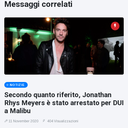
figlio dei
Messaggi correlati
sogni’
NOTIZIE
Secondo quanto riferito, Jonathan
Rhys Meyers è stato arrestato per DUI
a Malibu
11 November 2020
404 Visualizzazioni